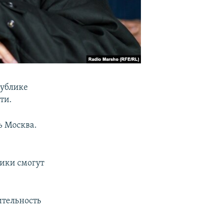
публике
ти.
ь Москва.
лики смогут
ительность