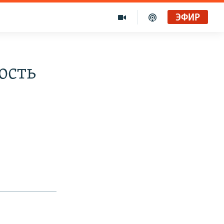
ЭФИР
ость