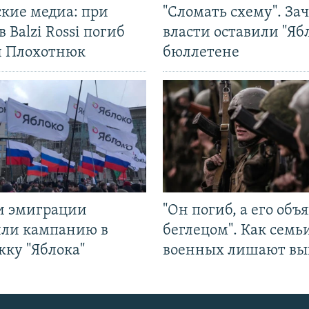
ские медиа: при
"Сломать схему". За
в Balzi Rossi погиб
власти оставили "Ябл
л Плохотнюк
бюллетене
и эмиграции
"Он погиб, а его объ
или кампанию в
беглецом". Как семь
жку "Яблока"
военных лишают вы