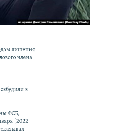
годам лишения
лового члена
.
возбудили в
оны ФСБ,
варя [2022
ссказывал