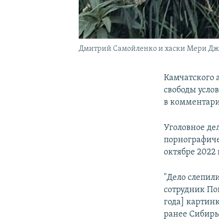
Дмитрий Самойленко и хаски Мери Д
Камчатского 
свободы усло
в комментари
Уголовное дел
порнографичес
октябре 2022 
"Дело слепил
сотрудник По
года] картин
ранее Сибирь