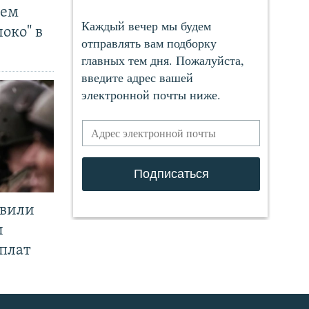
чем
око" в
явили
и
плат