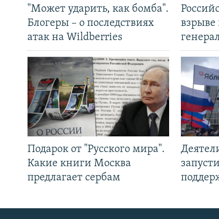
"Может ударить, как бомба".
Россий
Блогеры – о последствиях
взрыве 
атак на Wildberries
генера
Подарок от "Русского мира".
Деятел
Какие книги Москва
запуст
предлагает сербам
поддер