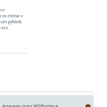
его
по статье о
сяч рублей.
 его