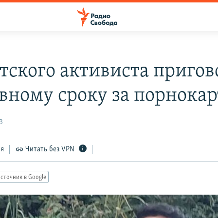
тского активиста приго
овному сроку за порнока
3
ся
Читать без VPN
сточник в Google