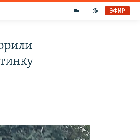
ЭФИР
ворили
ртинку