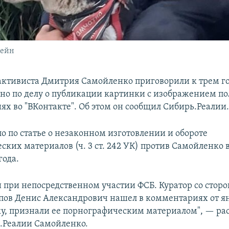
жейн
активиста Дмитрия Самойленко приговорили к трем 
вно по делу о публикации картинки с изображением по
ях во "ВКонтакте". Об этом он сообщил Сибирь.Реалии
о по статье о незаконном изготовлении и обороте
ких материалов (ч. 3 ст. 242 УК) против Самойленко 
года.
и при непосредственном участии ФСБ. Куратор со стор
пов Денис Александрович нашел в комментариях от ян
ку, признали ее порнографическим материалом", — ра
.Реалии Самойленко.