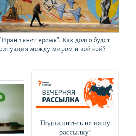
"Иран тянет время". Как долго будет
ситуация между миром и войной?