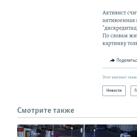
Активист счит
антивоенная 
"дискредитаци
По словам жи
картинку тол
Поделить
Этот контент такж
Новости
Г
Смотрите также