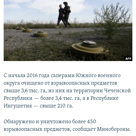
РАСПИСАНИЕ ВЕЩАНИЯ
ПОДПИШИТЕСЬ НА РАССЫЛКУ
СОЦИАЛЬНЫЕ СЕТИ
Все сайты РСЕ/РС
С начала 2016 года саперами Южного военного
округа очищено от взрывоопасных предметов
свыше 3,6 тыс. га, из них на территории Чеченской
Республики — более 3,4 тыс. га, а в Республике
Ингушетия — свыше 210 га.
Обнаружено и уничтожено более 450
взрывоопасных предметов, сообщает Минобороны.