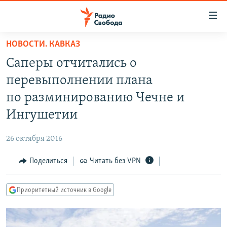
Ссылки
для
упрощенного
НОВОСТИ. КАВКАЗ
ПРОГРАММЫ
доступа
Саперы отчитались о
ПОДКАСТЫ
Вернуться
перевыполнении плана
к
АВТОРСКИЕ ПРОЕКТЫ
по разминированию Чечне и
основному
ЦИТАТЫ СВОБОДЫ
содержанию
Ингушетии
Вернутся
МНЕНИЯ
к
26 октября 2016
КУЛЬТУРА
главной
Поделиться
Читать без VPN
навигации
IDEL.РЕАЛИИ
Вернутся
КАВКАЗ.РЕАЛИИ
к
Приоритетный источник в Google
СЕВЕР.РЕАЛИИ
поиску
СИБИРЬ.РЕАЛИИ