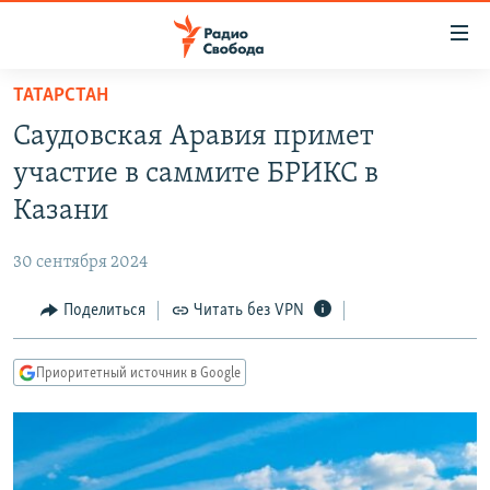
Ссылки
для
упрощенного
ТАТАРСТАН
ПРОГРАММЫ
доступа
Саудовская Аравия примет
ПОДКАСТЫ
Вернуться
участие в саммите БРИКС в
к
АВТОРСКИЕ ПРОЕКТЫ
Казани
основному
ЦИТАТЫ СВОБОДЫ
содержанию
30 сентября 2024
Вернутся
МНЕНИЯ
к
Поделиться
Читать без VPN
КУЛЬТУРА
главной
навигации
IDEL.РЕАЛИИ
Приоритетный источник в Google
Вернутся
КАВКАЗ.РЕАЛИИ
к
СЕВЕР.РЕАЛИИ
поиску
СИБИРЬ.РЕАЛИИ