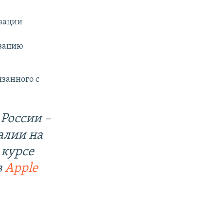
зации
изацию
язанного с
России –
алии на
 курсе
в
Apple