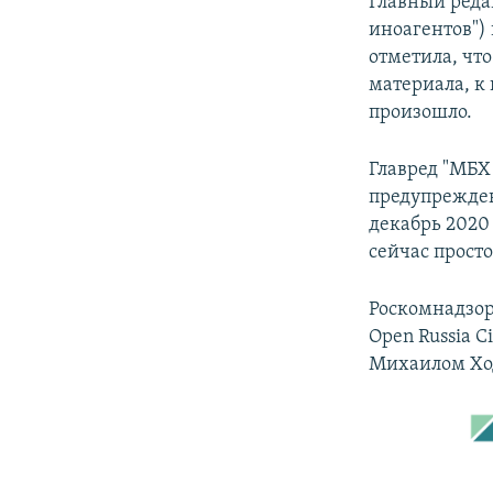
Главный реда
иноагентов")
отметила, чт
материала, к 
произошло.
Главред "МБХ
предупрежден
декабрь 2020
сейчас прост
Роскомнадзор
Open Russia 
Михаилом Хо