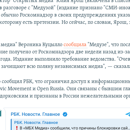
ктор "Открытых медиа" Юлия Ярош (включена в списо
 в разговоре с "Медузой" (издание признано "СМИ-ино
о обычно Роскомнадзор в своих предупреждениях указ
которому есть претензии. Но сейчас, по словам, Ярош, 
 медиа" Вероника Куцылло
сообщила
"Медузе", что пос
ие получено от Роскомнадзора две недели назад из-за
 года. Издание выполнило требование ведомства. "Очев
о зачищают всю поляну независимых медиа", — сказал
 сообщил РБК, что ограничил доступ к информационн
Civic Movement и Open Russia. Они связаны с бывшим г
дорковским и признаны в России нежелательными ор