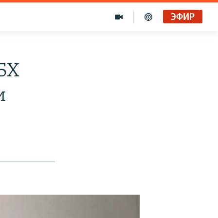
ЭФИР
БХ
и