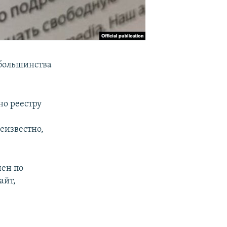
 большинства
но реестру
неизвестно,
чен по
айт,