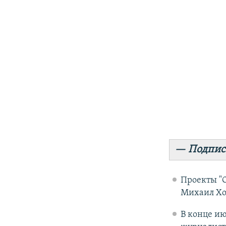
— Подпис
Проекты "О
Михаил Хо
В конце и