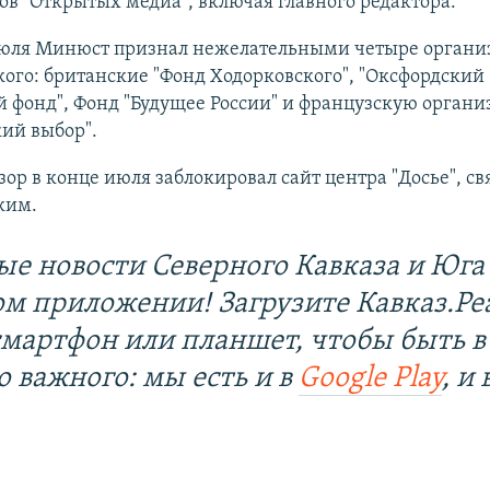
в "Открытых медиа", включая главного редактора.
июля Минюст признал нежелательными четыре органи
ого: британские "Фонд Ходорковского", "Оксфордский
 фонд", Фонд "Будущее России" и французскую орган
ий выбор".
ор в конце июля заблокировал сайт центра "Досье", св
ким.
ые новости Северного Кавказа и Юга 
ом приложении! Загрузите Кавказ.Ре
смартфон или планшет, чтобы быть в
о важного: мы есть и в
Google Play
, и 