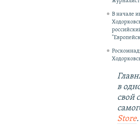
журналисто
В начале 
Ходорковск
российский
"Европейск
Роскомнадз
Ходорковс
Главн
в одн
свой 
самог
Store
.