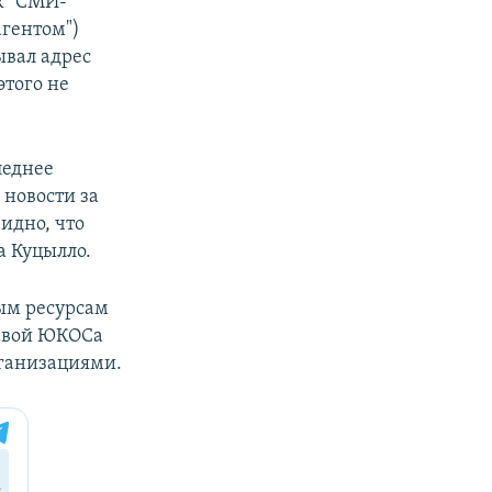
к "СМИ-
агентом")
ывал адрес
этого не
леднее
 новости за
идно, что
а Куцылло.
ым ресурсам
лавой ЮКОСа
ганизациями.