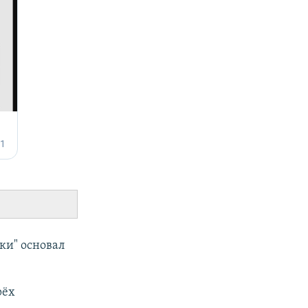
ки" основал
рёх