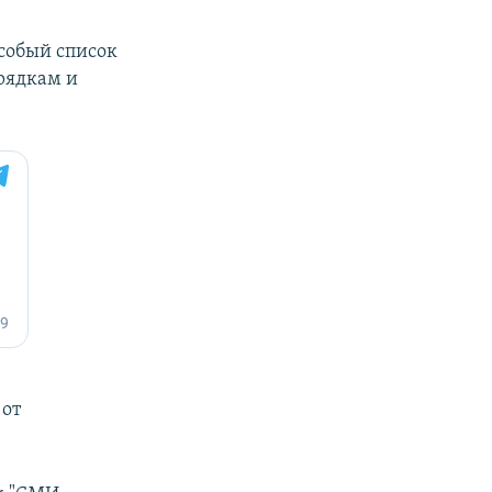
особый список
рядкам и
 от