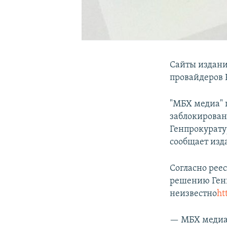
Сайты издани
провайдеров 
"МБХ медиа" 
заблокирован
Генпрокуратур
сообщает изд
Согласно реес
решению Генпр
неизвестно
ht
— МБХ меди