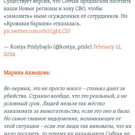
Существует версия, что Собчак предлагали посетить
наши Новые регионы и зону СВО, чтобы
«замолить» ныне осужденных её сотрудников. Но
«Кровавая барыня» отказалась.
pic.twitter.com/ebGCgbLClO
— Kostya Pridybaylo (@kostya_pride)
February 12,
2024
Марина Ахмедова:
Во-первых, это не просто много – столько дают за
убийства. Странно вообще, что это реальный, а не
условный срок. Людей нельзя так жёстко
наказывать за вымогательство, если это оно и было.
Но самое главное недоумение, возникающее от
этой ситуации – если эти люди так виноваты, что их
надо посадить, то почему их начальница Собчак не