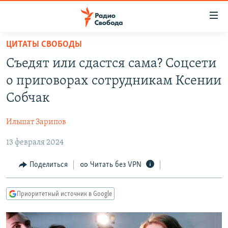
Ссылки
для
упрощенного
ЦИТАТЫ СВОБОДЫ
ПРОГРАММЫ
доступа
Съедят или сдастся сама? Соцсети
ПОДКАСТЫ
Вернуться
о приговорах сотрудникам Ксении
к
АВТОРСКИЕ ПРОЕКТЫ
Собчак
основному
ЦИТАТЫ СВОБОДЫ
содержанию
Ильшат Зарипов
Вернутся
МНЕНИЯ
к
13 февраля 2024
КУЛЬТУРА
главной
навигации
IDEL.РЕАЛИИ
Поделиться
Читать без VPN
Вернутся
КАВКАЗ.РЕАЛИИ
к
Приоритетный источник в Google
СЕВЕР.РЕАЛИИ
поиску
СИБИРЬ.РЕАЛИИ