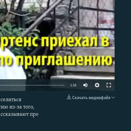
able
1:16
Скачать медиафайл
еселиться
EMBED
ию из-за того,
рассказывают про