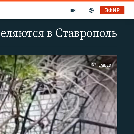
ЭФИР
еляются в Ставрополь
EMBED