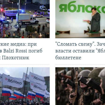
ские медиа: при
"Сломать схему". За
в Balzi Rossi погиб
власти оставили "Ябл
л Плохотнюк
бюллетене