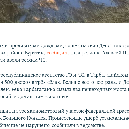
ный проливными дождями, сошел на село Десятниково
oм paйoнe Бурятии,
сообщил
глава региона Алексей Ц
ти ввели режим ЧС.
 республиканское агентство ГО и ЧС, в Тарбагатайском
и 500 дворов в трёх сёлах. Больше всего пострадали Д
лей. Река Тарбагатайка смыла два пешеходных моста в
Погибли домашние животные.
ышла на трёхкилометровый участок федеральной трасс
и Большого Куналея. Принесённый ущерб устанавливае
бщение не нарушено, сообщили в ведомстве.