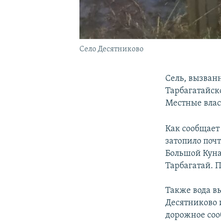
Село Десятниково
Сель, вызван
Tapбaгaтaйcк
Местные влас
Как сообщает
затопило почт
Большой Куна
Тарбагатай. 
Также вода в
Десятниково 
дорожное соо