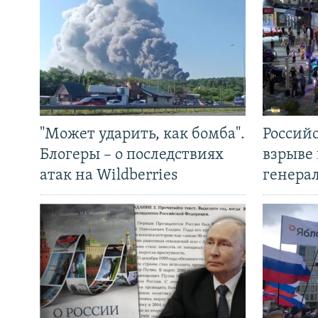
"Может ударить, как бомба".
Россий
Блогеры – о последствиях
взрыве 
атак на Wildberries
генера