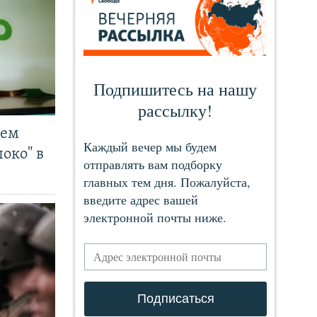
чем
око" в