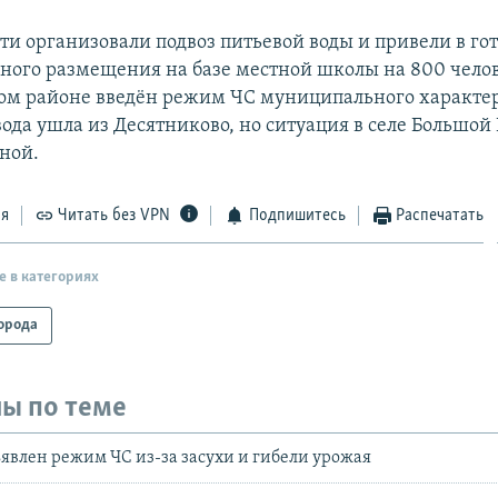
ти организовали подвоз питьевой воды и привели в го
ного размещения на базе местной школы на 800 челов
ом районе введён режим ЧС муниципального характе
вода ушла из Десятниково, но ситуация в селе Большой
жной.
ся
Читать без VPN
Подпишитесь
Распечатать
е в категориях
орода
ы по теме
ъявлен режим ЧС из-за засухи и гибели урожая