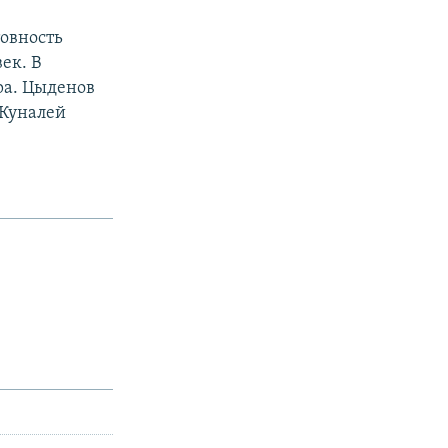
товность
ек. В
ра. Цыденов
 Куналей