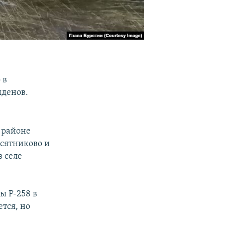
 в
ыденов.
 районе
есятниково и
 селе
ы Р-258 в
тся, но