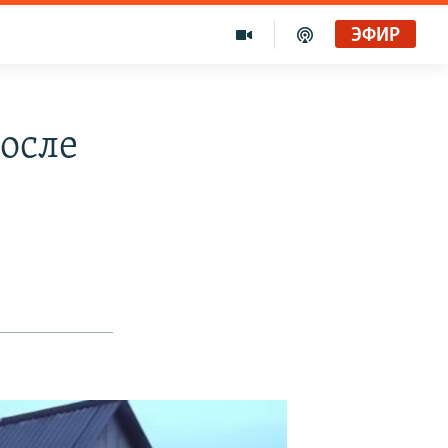
ЭФИР
после