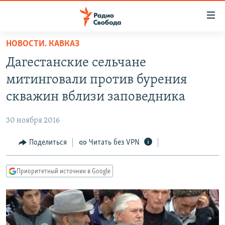
Ссылки
для
упрощенного
НОВОСТИ. КАВКАЗ
ПРОГРАММЫ
доступа
Дагестанские сельчане
ПОДКАСТЫ
Вернуться
митинговали против бурения
к
АВТОРСКИЕ ПРОЕКТЫ
скважин вблизи заповедника
основному
ЦИТАТЫ СВОБОДЫ
содержанию
30 ноября 2016
Вернутся
МНЕНИЯ
к
Поделиться
Читать без VPN
КУЛЬТУРА
главной
навигации
IDEL.РЕАЛИИ
Приоритетный источник в Google
Вернутся
КАВКАЗ.РЕАЛИИ
к
СЕВЕР.РЕАЛИИ
поиску
СИБИРЬ.РЕАЛИИ