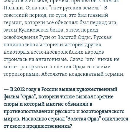
оборот в XVII веке, причем, пришел он к нам из
Польши. Означает "гнет русских земель". В
советский период, по сути, это был главный
термин, который всё объяснял: был период ига,
затем Куликовская битва, затем период
освобождения Руси от Золотой Орды. Русская
национальная история и история других
некоторых восточноевропейских народов
строилась на антагонизме. Слово "иго" никак не
может раскрыть отношения Орды со своими
территориями. Абсолютно неадекватный термин.
— В 2012 году в России вышел художественный
фильм "Орда", который также вызвал горячие
споры и который многие обвинили в
противопоставлении русского и золотоордынского
миров. Насколько сериал "Золотая Орда" отличается
от своего предшественника?