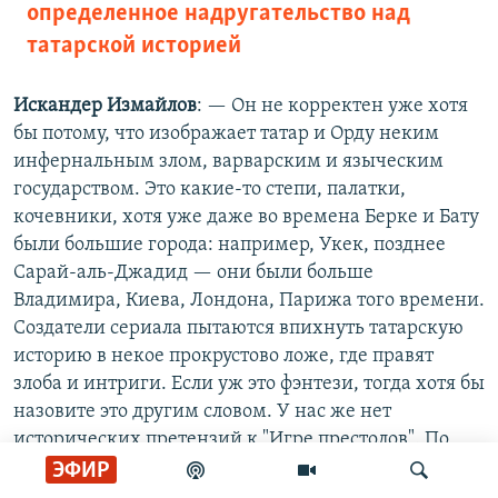
определенное надругательство над
татарской историей
Искандер Измайлов
: — Он не корректен уже хотя
бы потому, что изображает татар и Орду неким
инфернальным злом, варварским и языческим
государством. Это какие-то степи, палатки,
кочевники, хотя уже даже во времена Берке и Бату
были большие города: например, Укек, позднее
Сарай-аль-Джадид — они были больше
Владимира, Киева, Лондона, Парижа того времени.
Создатели сериала пытаются впихнуть татарскую
историю в некое прокрустово ложе, где правят
злоба и интриги. Если уж это фэнтези, тогда хотя бы
назовите это другим словом. У нас же нет
исторических претензий к "Игре престолов". По
сути, сериал "Золотая Орда" — определенное
ЭФИР
надругательство над татарской историей.