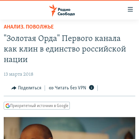
Ссылки
для
упрощенного
АНАЛИЗ. ПОВОЛЖЬЕ
ПРОГРАММЫ
доступа
"Золотая Орда" Первого канала
ПОДКАСТЫ
Вернуться
как клин в единство российской
к
АВТОРСКИЕ ПРОЕКТЫ
нации
основному
ЦИТАТЫ СВОБОДЫ
содержанию
13 марта 2018
Вернутся
МНЕНИЯ
к
Поделиться
Читать без VPN
КУЛЬТУРА
главной
навигации
IDEL.РЕАЛИИ
Приоритетный источник в Google
Вернутся
КАВКАЗ.РЕАЛИИ
к
СЕВЕР.РЕАЛИИ
поиску
СИБИРЬ.РЕАЛИИ