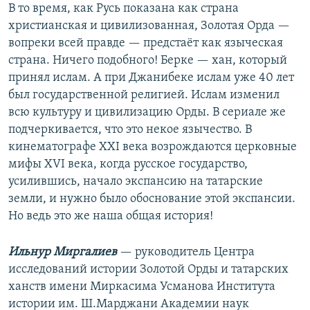
В то время, как Русь показана как страна
христианская и цивилизованная, Золотая Орда —
вопреки всей правде — предстаёт как языческая
страна. Ничего подобного! Берке — хан, который
принял ислам. А при Джанибеке ислам уже 40 лет
был государственной религией. Ислам изменил
всю культуру и цивилизацию Орды. В сериале же
подчеркивается, что это некое язычество. В
кинематографе XXI века возрождаются церковные
мифы XVI века, когда русское государство,
усилившись, начало экспансию на татарские
земли, и нужно было обоснование этой экспансии.
Но ведь это же наша общая история!
Ильнур Миргалиев
— руководитель Центра
исследований истории Золотой Орды и татарских
ханств имени Миркасима Усманова Института
истории им. Ш.Марджани Академии наук