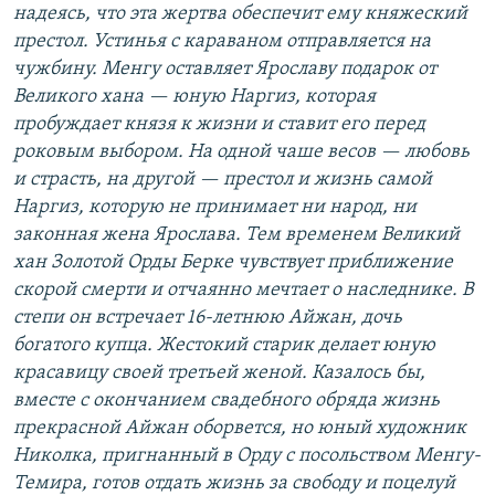
надеясь, что эта жертва обеспечит ему княжеский
престол. Устинья с караваном отправляется на
чужбину. Менгу оставляет Ярославу подарок от
Великого хана — юную Наргиз, которая
пробуждает князя к жизни и ставит его перед
роковым выбором. На одной чаше весов — любовь
и страсть, на другой — престол и жизнь самой
Наргиз, которую не принимает ни народ, ни
законная жена Ярослава. Тем временем Великий
хан Золотой Орды Берке чувствует приближение
скорой смерти и отчаянно мечтает о наследнике. В
степи он встречает 16-летнюю Айжан, дочь
богатого купца. Жестокий старик делает юную
красавицу своей третьей женой. Казалось бы,
вместе с окончанием свадебного обряда жизнь
прекрасной Айжан оборвется, но юный художник
Николка, пригнанный в Орду с посольством Менгу-
Темира, готов отдать жизнь за свободу и поцелуй