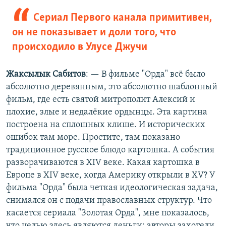
Сериал Первого канала примитивен,
он не показывает и доли того, что
происходило в Улусе Джучи
Жаксылык Сабитов
: — В фильме "Орда" всё было
абсолютно деревянным, это абсолютно шаблонный
фильм, где есть святой митрополит Алексий и
плохие, злые и недалёкие ордынцы. Эта картина
построена на сплошных клише. И исторических
ошибок там море. Простите, там показано
традиционное русское блюдо картошка. А события
разворачиваются в XIV веке. Какая картошка в
Европе в XIV веке, когда Америку открыли в XV? У
фильма "Орда" была четкая идеологическая задача,
снимался он с подачи православных структур. Что
касается сериала "Золотая Орда", мне показалось,
что целью здесь являются деньги: авторы захотели