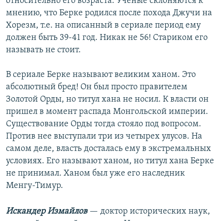
относительно его возраста. Ученые склоняются к
мнению, что Берке родился после похода Джучи на
Хорезм, т.е. на описанный в сериале период ему
должен быть 39-41 год. Никак не 56! Стариком его
называть не стоит.
В сериале Берке называют великим ханом. Это
абсолютный бред! Он был просто правителем
Золотой Орды, но титул хана не носил. К власти он
пришел в момент распада Монгольской империи.
Существование Орды тогда стояло под вопросом.
Против нее выступали три из четырех улусов. На
самом деле, власть досталась ему в экстремальных
условиях. Его называют ханом, но титул хана Берке
не принимал. Ханом был уже его наследник
Менгу-Тимур.
Искандер Измайлов
— доктор исторических наук,