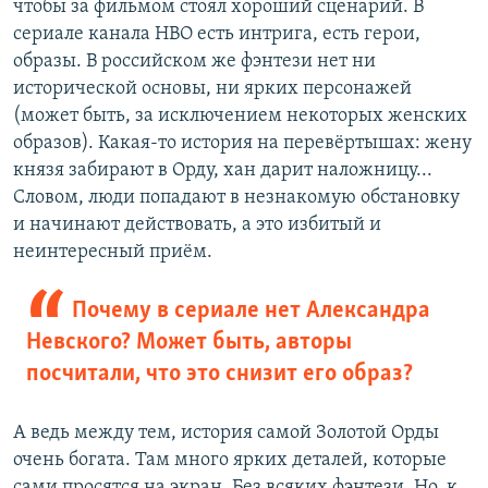
чтобы за фильмом стоял хороший сценарий. В
сериале канала HBO есть интрига, есть герои,
образы. В российском же фэнтези нет ни
исторической основы, ни ярких персонажей
(может быть, за исключением некоторых женских
образов). Какая-то история на перевёртышах: жену
князя забирают в Орду, хан дарит наложницу...
Словом, люди попадают в незнакомую обстановку
и начинают действовать, а это избитый и
неинтересный приём.
Почему в сериале нет Александра
Невского? Может быть, авторы
посчитали, что это снизит его образ?
А ведь между тем, история самой Золотой Орды
очень богата. Там много ярких деталей, которые
сами просятся на экран. Без всяких фэнтези. Но, к