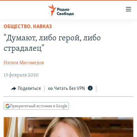
Ссылки
для
упрощенного
ОБЩЕСТВО. КАВКАЗ
ПРОГРАММЫ
доступа
"Думают, либо герой, либо
ПОДКАСТЫ
Вернуться
страдалец"
к
АВТОРСКИЕ ПРОЕКТЫ
основному
Назим Магомедов
ЦИТАТЫ СВОБОДЫ
содержанию
Вернутся
13 февраля 2020
МНЕНИЯ
к
КУЛЬТУРА
Поделиться
Читать без VPN
главной
навигации
IDEL.РЕАЛИИ
Вернутся
Приоритетный источник в Google
КАВКАЗ.РЕАЛИИ
к
СЕВЕР.РЕАЛИИ
поиску
СИБИРЬ.РЕАЛИИ