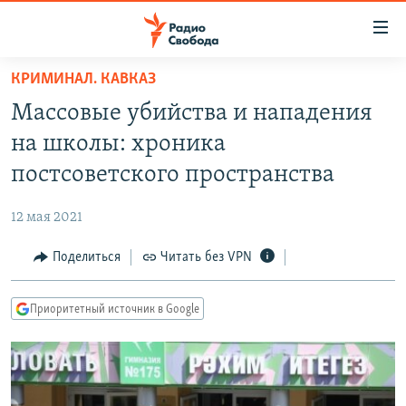
Ссылки
для
упрощенного
КРИМИНАЛ. КАВКАЗ
ПРОГРАММЫ
доступа
Массовые убийства и нападения
ПОДКАСТЫ
Вернуться
на школы: хроника
к
АВТОРСКИЕ ПРОЕКТЫ
постсоветского пространства
основному
ЦИТАТЫ СВОБОДЫ
содержанию
12 мая 2021
Вернутся
МНЕНИЯ
к
Поделиться
Читать без VPN
КУЛЬТУРА
главной
навигации
IDEL.РЕАЛИИ
Приоритетный источник в Google
Вернутся
КАВКАЗ.РЕАЛИИ
к
СЕВЕР.РЕАЛИИ
поиску
СИБИРЬ.РЕАЛИИ