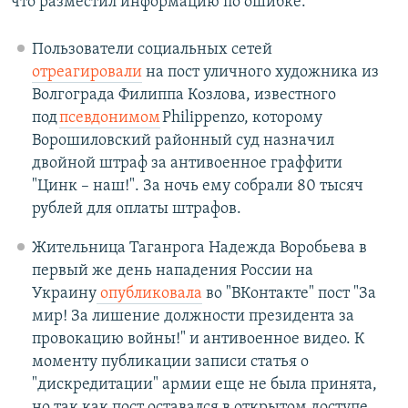
что разместил информацию по ошибке.
Пользователи социальных сетей
отреагировали
на пост уличного художника из
Волгограда Филиппа Козлова, известного
под
псевдонимом
Philippenzo, которому
Ворошиловский районный суд назначил
двойной штраф за антивоенное граффити
"Цинк – наш!". За ночь ему собрали 80 тысяч
рублей для оплаты штрафов.
Жительница Таганрога Надежда Воробьева в
первый же день нападения России на
Украину
опубликовала
во "ВКонтакте" пост "За
мир! За лишение должности президента за
провокацию войны!" и антивоенное видео. К
моменту публикации записи статья о
"дискредитации" армии еще не была принята,
но так как пост оставался в открытом доступе