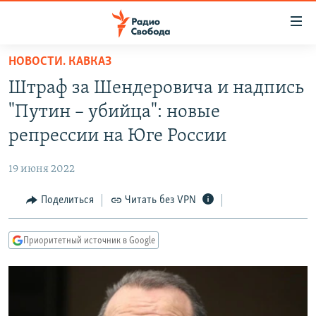
Ссылки
для
упрощенного
НОВОСТИ. КАВКАЗ
ПРОГРАММЫ
доступа
Штраф за Шендеровича и надпись
ПОДКАСТЫ
Вернуться
"Путин – убийца": новые
к
АВТОРСКИЕ ПРОЕКТЫ
репрессии на Юге России
основному
ЦИТАТЫ СВОБОДЫ
содержанию
19 июня 2022
Вернутся
МНЕНИЯ
к
Поделиться
Читать без VPN
КУЛЬТУРА
главной
навигации
IDEL.РЕАЛИИ
Приоритетный источник в Google
Вернутся
КАВКАЗ.РЕАЛИИ
к
СЕВЕР.РЕАЛИИ
поиску
СИБИРЬ.РЕАЛИИ