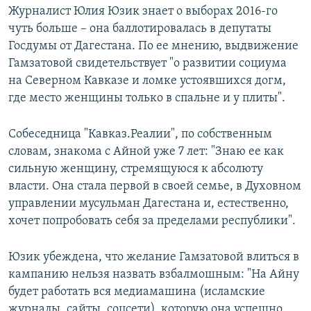
Журналист Юлия Юзик знает о выборах 2016-го
чуть больше – она баллотировалась в депутаты
Госдумы от Дагестана. По ее мнению, выдвижение
Гамзатовой свидетельствует "о развитии социума
на Северном Кавказе и ломке устоявшихся догм,
где место женщины только в спальне и у плиты".
Собеседница "Кавказ.Реалии", по собственным
словам, знакома с Айной уже 7 лет: "Знаю ее как
сильную женщину, стремящуюся к абсолюту
власти. Она стала первой в своей семье, в Духовном
управлении мусульман Дагестана и, естественно,
хочет попробовать себя за пределами республики".
Юзик убеждена, что желание Гамзатовой влиться в
кампанию нельзя назвать взбалмошным: "На Айну
будет работать вся медиамашина (исламские
журналы, сайты, соцсети), которую она успешно