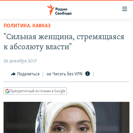
Ссылки
для
упрощенного
ПОЛИТИКА. КАВКАЗ
ПРОГРАММЫ
доступа
"Сильная женщина, стремящаяся
ПОДКАСТЫ
Вернуться
к абсолюту власти"
к
АВТОРСКИЕ ПРОЕКТЫ
основному
26 декабря 2017
ЦИТАТЫ СВОБОДЫ
содержанию
Вернутся
МНЕНИЯ
Поделиться
Читать без VPN
к
КУЛЬТУРА
главной
Приоритетный источник в Google
навигации
IDEL.РЕАЛИИ
Вернутся
КАВКАЗ.РЕАЛИИ
к
СЕВЕР.РЕАЛИИ
поиску
СИБИРЬ.РЕАЛИИ