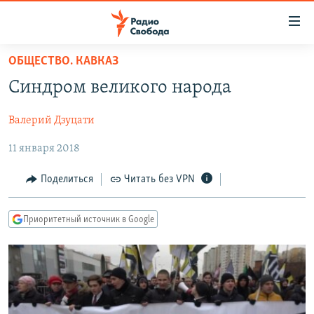
Ссылки
для
упрощенного
ОБЩЕСТВО. КАВКАЗ
ПРОГРАММЫ
доступа
Синдром великого народа
ПОДКАСТЫ
Вернуться
к
Валерий Дзуцати
АВТОРСКИЕ ПРОЕКТЫ
основному
11 января 2018
ЦИТАТЫ СВОБОДЫ
содержанию
Вернутся
МНЕНИЯ
Поделиться
Читать без VPN
к
КУЛЬТУРА
главной
Приоритетный источник в Google
навигации
IDEL.РЕАЛИИ
Вернутся
КАВКАЗ.РЕАЛИИ
к
СЕВЕР.РЕАЛИИ
поиску
СИБИРЬ.РЕАЛИИ