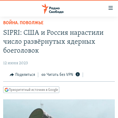
Ссылки
для
упрощенного
ВОЙНА. ПОВОЛЖЬЕ
ПРОГРАММЫ
доступа
SIPRI: США и Россия нарастили
ПОДКАСТЫ
Вернуться
число развёрнутых ядерных
к
АВТОРСКИЕ ПРОЕКТЫ
боеголовок
основному
ЦИТАТЫ СВОБОДЫ
содержанию
12 июня 2023
Вернутся
МНЕНИЯ
к
Поделиться
Читать без VPN
КУЛЬТУРА
главной
навигации
IDEL.РЕАЛИИ
Приоритетный источник в Google
Вернутся
КАВКАЗ.РЕАЛИИ
к
СЕВЕР.РЕАЛИИ
поиску
СИБИРЬ.РЕАЛИИ