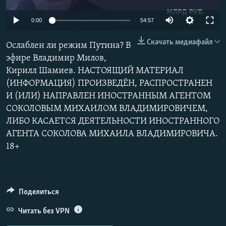
РАСПИСАНИЕ ВЕЩАНИЯ
Auto
0:00
54:57
ПОДПИШИТЕСЬ НА РАССЫЛКУ
240p
Скачать медиафайл
Ослаблен ли режим Путина? В
360p
СОЦИАЛЬНЫЕ СЕТИ
эфире Владимир Милов,
Кирилл Шамиев. НАСТОЯЩИЙ МАТЕРИАЛ
480p
Auto
240p
360p
480p
(ИНФОРМАЦИЯ) ПРОИЗВЕДЁН, РАСПРОСТРАНЕН
720p
И (ИЛИ) НАПРАВЛЕН ИНОСТРАННЫМ АГЕНТОМ
720p
1080p
1080p
СОКОЛОВЫМ МИХАИЛОМ ВЛАДИМИРОВИЧЕМ,
ЛИБО КАСАЕТСЯ ДЕЯТЕЛЬНОСТИ ИНОСТРАННОГО
Все сайты РСЕ/РС
АГЕНТА СОКОЛОВА МИХАИЛА ВЛАДИМИРОВИЧА.
18+
Поделиться
Читать без VPN