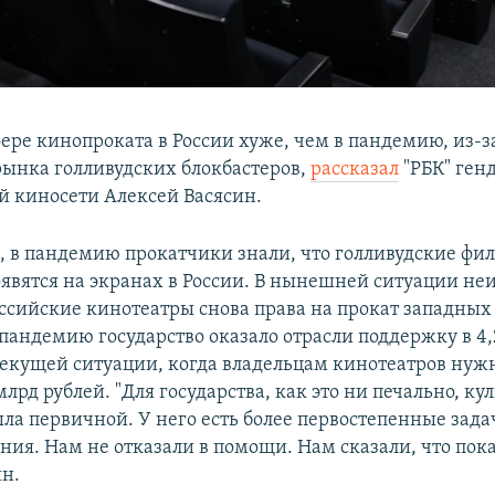
ере кинопроката в России хуже, чем в пандемию, из-за
рынка голливудских блокбастеров,
рассказал
"РБК" ген
 киносети Алексей Васясин.
м, в пандемию прокатчики знали, что голливудские фи
оявятся на экранах в России. В нынешней ситуации неи
оссийские кинотеатры снова права на прокат западных
 пандемию государство оказало отрасли поддержку в 4,
 текущей ситуации, когда владельцам кинотеатров нуж
млрд рублей. "Для государства, как это ни печально, ку
ыла первичной. У него есть более первостепенные зада
ия. Нам не отказали в помощи. Нам сказали, что пока 
ин.