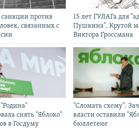
л санкции против
15 лет ГУЛАГа для "а
ловек, связанных с
Пушкина". Крутой 
ссии
Виктора Гроссмана
"Родина"
"Сломать схему". За
вала снять "Яблоко"
власти оставили "Ябл
ов в Госдуму
бюллетене