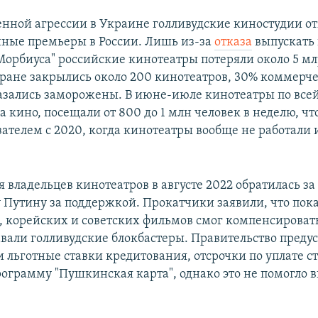
енной агрессии в Украине голливудские киностудии о
ные премьеры в России. Лишь из-за
отказа
выпускать 
Морбиуса" российские кинотеатры потеряли около 5 мл
стране закрылись около 200 кинотеатров, 30% коммерч
азались заморожены. В июне-июле кинотеатры по всей
кино, посещали от 800 до 1 млн человек в неделю, что
ателем с 2020, когда кинотеатры вообще не работали 
 владельцев кинотеатров в августе 2022 обратилась з
Путину за поддержкой. Прокатчики заявили, что пок
 корейских и советских фильмов смог компенсировать
вали голливудские блокбастеры. Правительство преду
и льготные ставки кредитования, отсрочки по уплате 
рограмму "Пушкинская карта", однако это не помогло 