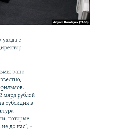
 ухода с
директор
льмы рано
звестно,
 фильмов.
2 млрд рублей
на субсидия в
льтура
чи, которые
не до нас", -