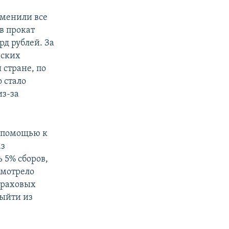
тменили все
в прокат
рд рублей. За
еских
 стране, по
 стало
из-за
а помощью к
аз
 5% сборов,
смотрело
страховых
выйти из