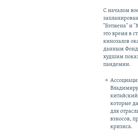
С началом во
запланирован
"Бэтмена" и "
это время в 
кинозалов ок
данным Фонда 
худшим показ
пандемии.
Ассоциация
Владимиру 
китайский,
которые да
для отрасл
взносов, п
кризиса.