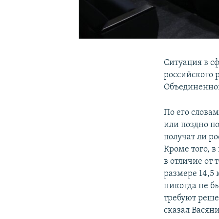
Ситуация в сф
российского 
Объединенной
По его слова
или поздно п
получат ли р
Кроме того, в
в отличие от
размере 14,5 
никогда не б
требуют решен
сказал Васян