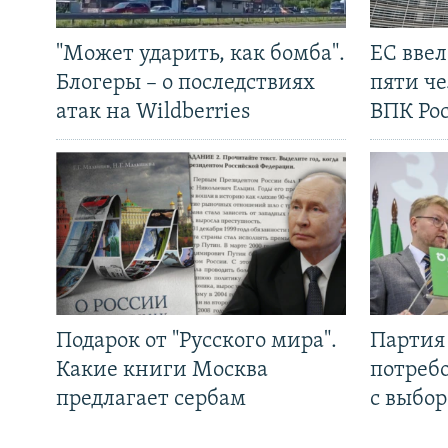
"Может ударить, как бомба".
ЕС вве
Блогеры – о последствиях
пяти че
атак на Wildberries
ВПК Ро
Подарок от "Русского мира".
Партия 
Какие книги Москва
потребо
предлагает сербам
с выбор