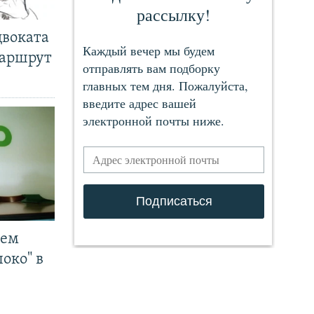
двоката
маршрут
чем
око" в