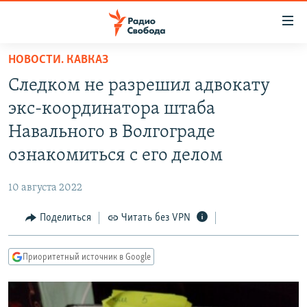
Ссылки
для
упрощенного
НОВОСТИ. КАВКАЗ
ПРОГРАММЫ
доступа
Следком не разрешил адвокату
ПОДКАСТЫ
Вернуться
экс-координатора штаба
к
АВТОРСКИЕ ПРОЕКТЫ
Навального в Волгограде
основному
ЦИТАТЫ СВОБОДЫ
содержанию
ознакомиться с его делом
Вернутся
МНЕНИЯ
к
10 августа 2022
КУЛЬТУРА
главной
Поделиться
Читать без VPN
навигации
IDEL.РЕАЛИИ
Вернутся
КАВКАЗ.РЕАЛИИ
к
Приоритетный источник в Google
СЕВЕР.РЕАЛИИ
поиску
СИБИРЬ.РЕАЛИИ