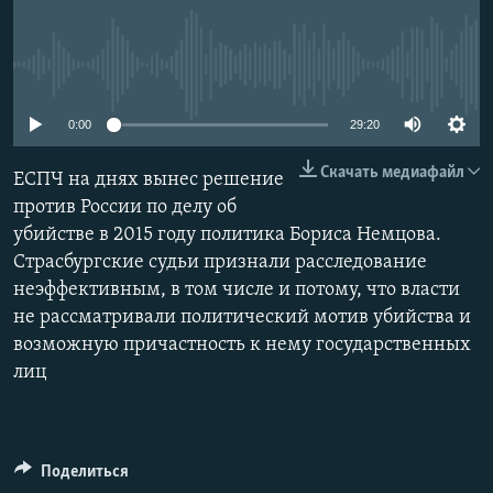
РАСПИСАНИЕ ВЕЩАНИЯ
ПОДПИШИТЕСЬ НА РАССЫЛКУ
No media source currently available
СОЦИАЛЬНЫЕ СЕТИ
0:00
29:20
Скачать медиафайл
ЕСПЧ на днях вынес решение
против России по делу об
убийстве в 2015 году политика Бориса Немцова.
Страсбургские судьи признали расследование
Все сайты РСЕ/РС
неэффективным, в том числе и потому, что власти
не рассматривали политический мотив убийства и
возможную причастность к нему государственных
лиц
Поделиться