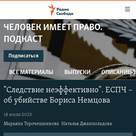
Ссылки
для
упрощенного
ЧЕЛОВЕК ИМЕЕТ ПРАВО.
ПРОГРАММЫ
доступа
ПОДКАСТ
ПОДКАСТЫ
Вернуться
к
ПОДПИСАТЬСЯ
АВТОРСКИЕ ПРОЕКТЫ
Подписаться
основному
ЦИТАТЫ СВОБОДЫ
содержанию
ВСЕ МАТЕРИАЛЫ
ВЫПУСКИ
ОПИСАНИЕ
Spotify
Вернутся
МНЕНИЯ
к
КУЛЬТУРА
"Следствие неэффективно". ЕСПЧ –
главной
CastBox
навигации
IDEL.РЕАЛИИ
об убийстве Бориса Немцова
Вернутся
КАВКАЗ.РЕАЛИИ
YouTube
к
18 июля 2023
СЕВЕР.РЕАЛИИ
поиску
Марьяна Торочешникова
Наталья Джанполадова
Подписаться
СИБИРЬ.РЕАЛИИ