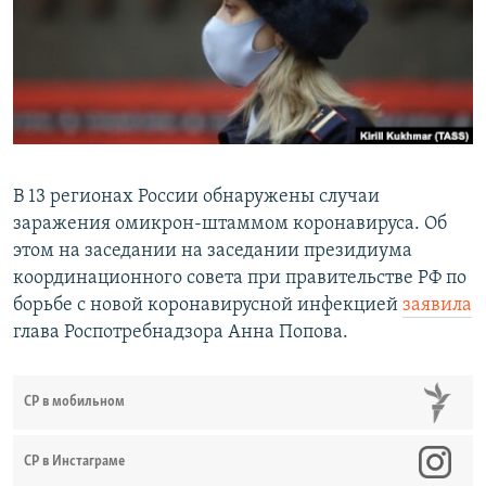
РАСПИСАНИЕ ВЕЩАНИЯ
ПОДПИШИТЕСЬ НА РАССЫЛКУ
СОЦИАЛЬНЫЕ СЕТИ
В 13 регионах России обнаружены случаи
заражения омикрон-штаммом коронавируса. Об
этом на заседании на заседании президиума
Все сайты РСЕ/РС
координационного совета при правительстве РФ по
борьбе с новой коронавирусной инфекцией
заявила
глава Роспотребнадзора Анна Попова.
СР в мобильном
СР в Инстаграме