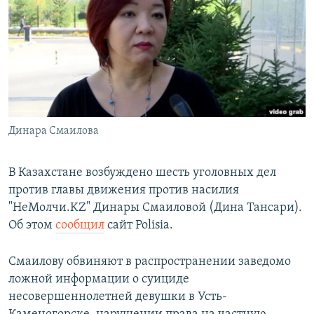
РАСПИСАНИЕ ВЕЩАНИЯ
ПОДПИШИТЕСЬ НА РАССЫЛКУ
СОЦИАЛЬНЫЕ СЕТИ
Динара Смаилова
Все сайты РСЕ/РС
В Казахстане возбуждено шесть уголовных дел
против главы движения против насилия
"НеМолчи.KZ" Динары Смаиловой (Дина Тансари).
Об этом
сообщил
сайт Polisia.
Смаилову обвиняют в распространении заведомо
ложной информации о суициде
несовершеннолетней девушки в Усть-