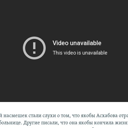
 насмешек стали слухи о том, что якобы Асхабова отр
 больнице. Другие писали, что она якобы кончила жизн