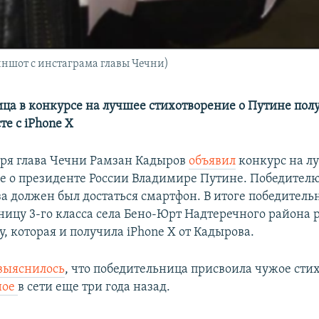
ншот с инстаграма главы Чечни)
ца в конкурсе на лучшее стихотворение о Путине пол
е с iPhone X
бря глава Чечни Рамзан Кадыров
объявил
конкурс на л
е о президенте России Владимире Путине. Победителю
за должен был достаться смартфон. В итоге победител
ницу 3-го класса села Бено-Юрт Надтеречного района 
, которая и получила iPhone X от Кадырова.
выяснилось
, что победительница присвоила чужое сти
ное
в сети еще три года назад.