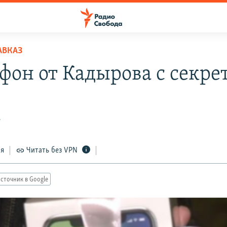
АВКАЗ
фон от Кадырова с секре
7
ся
Читать без VPN
сточник в Google