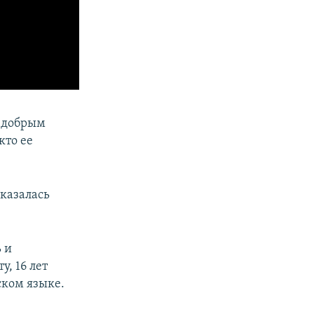
т добрым
кто ее
сказалась
 и
у, 16 лет
ском языке.