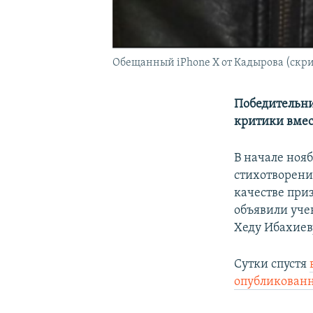
Обещанный iPhone X от Кадырова (скри
Победительни
критики вмест
В начале ноя
стихотворени
качестве при
объявили уче
Хеду Ибахиеву
Сутки спустя
опубликован