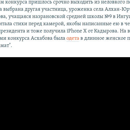
м конкурса пришлось срочно выходить из неловкого 
ла выбрана другая участница, уроженка села Алхан-Юр
ва, учащаяся назрановской средней школы №9 в Ингу
итала стихи перед камерой, якобы написанные ею в че
резидента и тоже получила iPhone X от Кадырова. На в
ми конкурса Асхабова была
одета
в длинное женское п
мат".