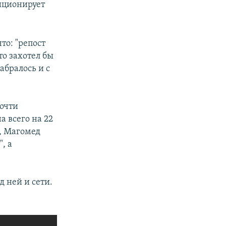
зиционирует
то: "репост
кто захотел бы
набралось и с
почти
а всего на 22
в, Магомед
, а
 ней и сети.