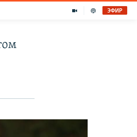
ЭФИР
том