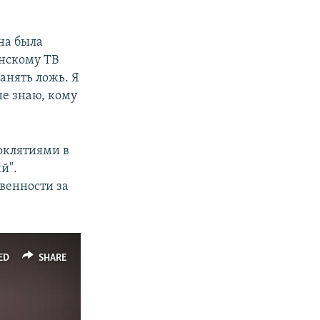
на была
нскому ТВ
анять ложь. Я
не знаю, кому
роклятиями в
й".
венности за
ED
SHARE