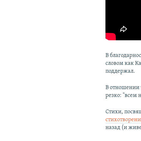
В благодарно
словом как Ка
поддержал.
В отношении т
резко: "всем 
Стихи, посвя
стих
отворени
назад (и жив