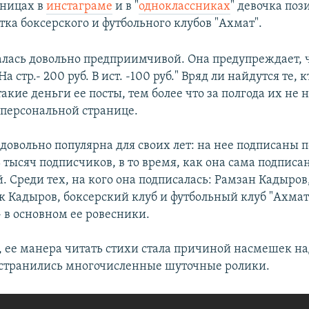
аницах в
инстаграме
и в "
одноклассниках
" девочка по
тка боксерского и футбольного клубов "Ахмат".
алась довольно предприимчивой. Она предупреждает, ч
 стр.- 200 руб. В ист. -100 руб." Вряд ли найдутся те, 
такие деньги ее посты, тем более что за полгода их не 
е персональной странице.
довольно популярна для своих лет: на нее подписаны 
 тысяч подписчиков, в то время, как она сама подписан
. Среди тех, на кого она подписалась: Рамзан Кадыро
к Кадыров, боксерский клуб и футбольный клуб "Ахмат"
- в основном ее ровесники.
, ее манера читать стихи стала причиной насмешек над
остранились многочисленные шуточные ролики.