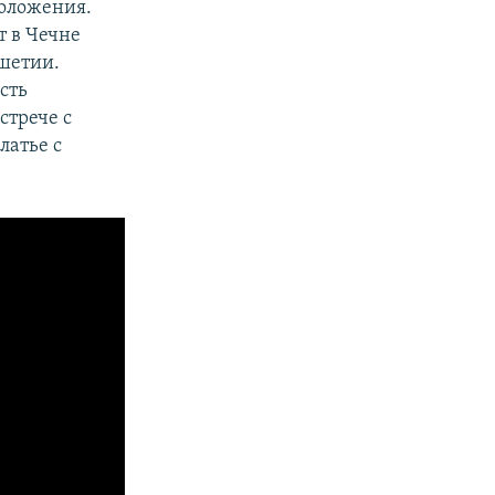
положения.
т в Чечне
шетии.
сть
стрече с
латье с