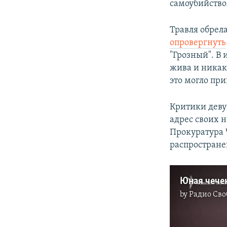
самоубийство
Травля обрел
опровергнуть
"Грозный". В 
жива и никак
это могло при
Критики девуш
адрес своих 
Прокуратура 
распростране
by
Радио Сво