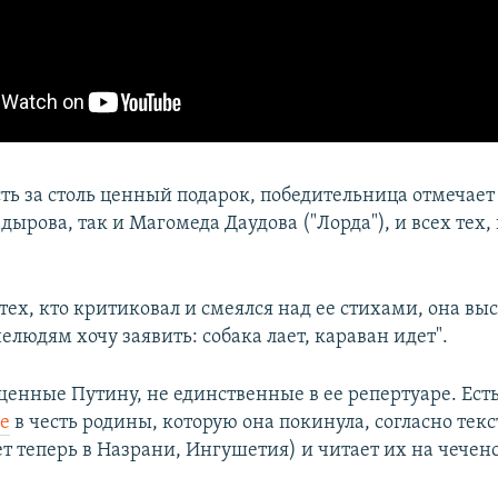
сть за столь ценный подарок, победительница отмечае
дырова, так и Магомеда Даудова ("Лорда"), и всех тех, 
ех, кто критиковал и смеялся над ее стихами, она вы
нелюдям хочу заявить: собака лает, караван идет".
щенные Путину, не единственные в ее репертуаре. Есть
е
в честь родины, которую она покинула, согласно текст
ет теперь в Назрани, Ингушетия) и читает их на чечен