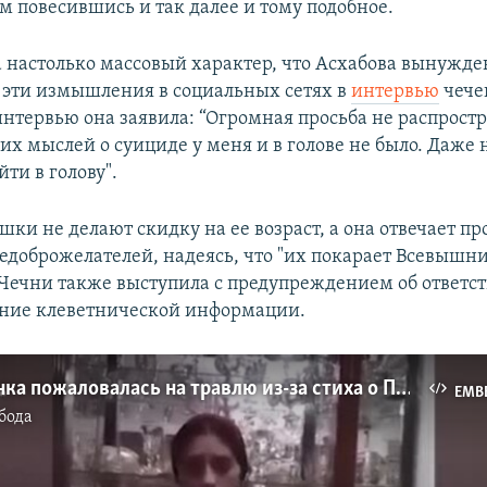
м повесившись и так далее и тому подобное.
а настолько массовый характер, что Асхабова вынужде
эти измышления в социальных сетях в
интервью
чече
интервью она заявила: “Огромная просьба не распростр
их мыслей о суициде у меня и в голове не было. Даже 
йти в голову".
ки не делают скидку на ее возраст, а она отвечает п
недоброжелателей, надеясь, что "их покарает Всевышни
Чечни также выступила с предупреждением об ответст
ние клеветнической информации.
Юная чеченка пожаловалась на травлю из-за стиха о Путине
EMB
бода