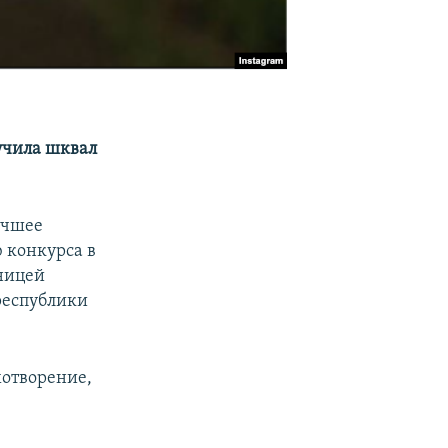
учила шквал
учшее
 конкурса в
ьницей
республики
хотворение,