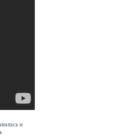
авилась и
ь