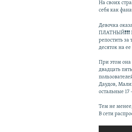
На своих стр
себя как фана
Девочка оказ
ПЛАТНЫЙ❗❗❗ На
репостить за 
десяток на е
При этом она 
двадцать пять
пользователей
Даудов, Мали
остальные 17 
Тем не менее
В сети распр