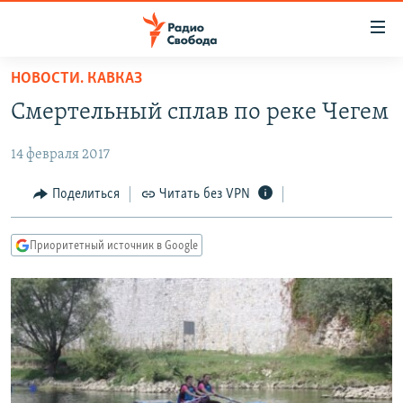
Ссылки
для
упрощенного
НОВОСТИ. КАВКАЗ
ПРОГРАММЫ
доступа
Смертельный сплав по реке Чегем
ПОДКАСТЫ
Вернуться
к
14 февраля 2017
АВТОРСКИЕ ПРОЕКТЫ
основному
ЦИТАТЫ СВОБОДЫ
Поделиться
Читать без VPN
содержанию
Вернутся
МНЕНИЯ
к
Приоритетный источник в Google
КУЛЬТУРА
главной
навигации
IDEL.РЕАЛИИ
Вернутся
КАВКАЗ.РЕАЛИИ
к
СЕВЕР.РЕАЛИИ
поиску
СИБИРЬ.РЕАЛИИ