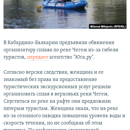
РАСПИСАНИЕ ВЕЩАНИЯ
ПОДПИШИТЕСЬ НА РАССЫЛКУ
СОЦИАЛЬНЫЕ СЕТИ
В Кабардино-Балкарии предъявили обвинения
организатору сплава по реке Чегем из-за гибели
туристов,
передает
агентство "Юга.ру".
Все сайты РСЕ/РС
Согласно версии следствия, женщина и ее
знакомый без права на предоставление
туристических экскурсионных услуг решили
организовать сплав в верховьях реки Чегем.
Спуститься по реке на рафте они предложили
пятерым туристам. Женщина знала, что на реке
из-за сезонного паводка повышены уровень воды и
скорость течения, но не сообщила об этом