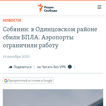
Ссылки
для
упрощенного
НОВОСТИ
ПРОГРАММЫ
доступа
Собянин: в Одинцовском районе
ПОДКАСТЫ
Вернуться
сбили БПЛА. Аэропорты
к
АВТОРСКИЕ ПРОЕКТЫ
ограничили работу
основному
ЦИТАТЫ СВОБОДЫ
содержанию
19 декабря 2023
Вернутся
МНЕНИЯ
к
Поделиться
Читать без VPN
КУЛЬТУРА
главной
навигации
IDEL.РЕАЛИИ
Приоритетный источник в Google
Вернутся
КАВКАЗ.РЕАЛИИ
к
СЕВЕР.РЕАЛИИ
поиску
СИБИРЬ.РЕАЛИИ