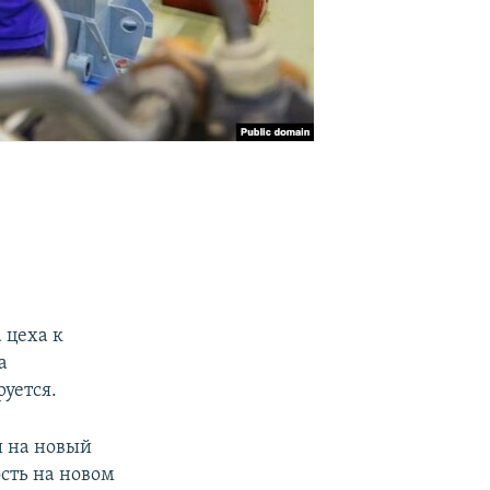
 цеха к
а
уется.
и на новый
сть на новом