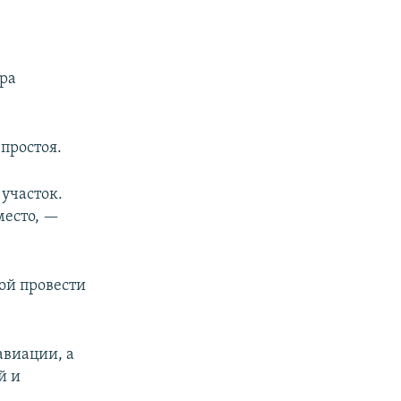
ура
простоя.
участок.
место, —
ой провести
авиации, а
й и