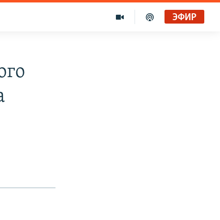
ЭФИР
ого
а