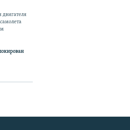
я двигателя
самолета
ем
аблокирован