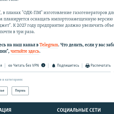
", в планах "ОДК-ПМ" изготовление газогенераторов дл
м планируется оснащать импортозамещенную версию 
джет". К 2027 году предприятие должно увеличить объ
почти в три раза.
сь на наш канал в
Telegram
. Что делать, если у вас з
алии",
читайте здесь
.
ся
Читать без VPN
Подпишитесь
Распечатать
е в категориях
жье
Пермь
АЦИЯ
СОЦИАЛЬНЫЕ СЕТИ