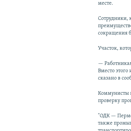
месте.
Сотрудники, 
преимуществе
сокращения б
Участок, кот
— Работникам
Вместо этого
сказано в со
Коммунисты н
проверку про
"ОДК — Пермс
также промыш
транспортиро