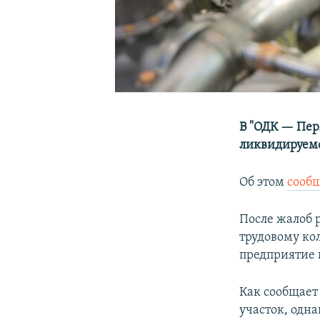
В "ОДК — Пер
ликвидируемо
Об этом
сооб
После жалоб 
трудовому кол
предприятие 
Как сообщает
участок, одн