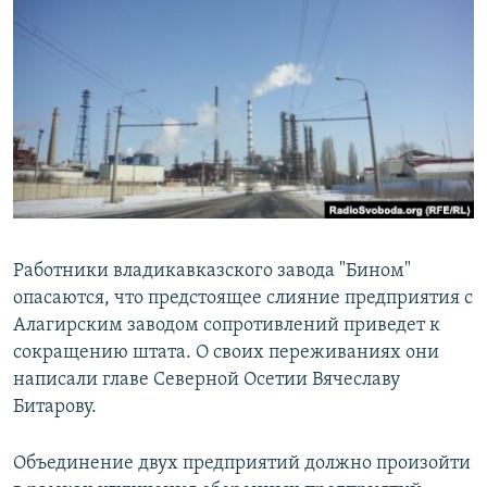
РАСПИСАНИЕ ВЕЩАНИЯ
ПОДПИШИТЕСЬ НА РАССЫЛКУ
СОЦИАЛЬНЫЕ СЕТИ
Все сайты РСЕ/РС
Работники владикавказского завода "Бином"
опасаются, что предстоящее слияние предприятия с
Алагирским заводом сопротивлений приведет к
сокращению штата. О своих переживаниях они
написали главе Северной Осетии Вячеславу
Битарову.
Объединение двух предприятий должно произойти