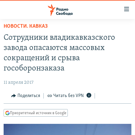
Ссылки
для
упрощенного
НОВОСТИ. КАВКАЗ
ПРОГРАММЫ
доступа
Сотрудники владикавказского
ПОДКАСТЫ
Вернуться
завода опасаются массовых
к
АВТОРСКИЕ ПРОЕКТЫ
сокращений и срыва
основному
ЦИТАТЫ СВОБОДЫ
содержанию
гособоронзаказа
Вернутся
МНЕНИЯ
к
11 апреля 2017
КУЛЬТУРА
главной
Поделиться
Читать без VPN
навигации
IDEL.РЕАЛИИ
Вернутся
КАВКАЗ.РЕАЛИИ
к
Приоритетный источник в Google
СЕВЕР.РЕАЛИИ
поиску
СИБИРЬ.РЕАЛИИ