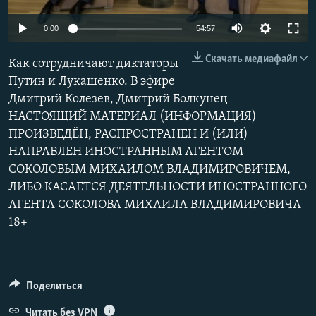
РАСПИСАНИЕ ВЕЩАНИЯ
Auto
0:00
54:57
ПОДПИШИТЕСЬ НА РАССЫЛКУ
240p
Скачать медиафайл
Как сотрудничают диктаторы
360p
СОЦИАЛЬНЫЕ СЕТИ
Путин и Лукашенко. В эфире
Дмитрий Колезев, Дмитрий Болкунец
480p
Auto
240p
360p
480p
НАСТОЯЩИЙ МАТЕРИАЛ (ИНФОРМАЦИЯ)
720p
ПРОИЗВЕДЁН, РАСПРОСТРАНЕН И (ИЛИ)
720p
1080p
1080p
НАПРАВЛЕН ИНОСТРАННЫМ АГЕНТОМ
СОКОЛОВЫМ МИХАИЛОМ ВЛАДИМИРОВИЧЕМ,
Все сайты РСЕ/РС
ЛИБО КАСАЕТСЯ ДЕЯТЕЛЬНОСТИ ИНОСТРАННОГО
АГЕНТА СОКОЛОВА МИХАИЛА ВЛАДИМИРОВИЧА
18+
Поделиться
Читать без VPN