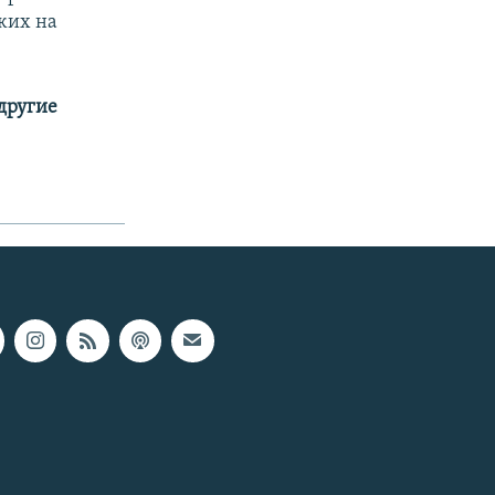
жих на
 другие