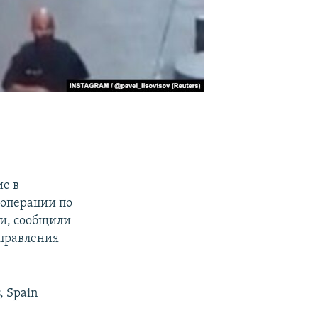
е в
 операции по
ии, сообщили
управления
s, Spain