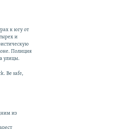
рах к югу от
тырех и
ористическую
лоне. Полиция
а улицы.
k. Be safe,
дним из
арест