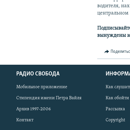
водителя, на
центральном 
Подписывайте
вынуждены м
Поделить
РАДИО СВОБОДА
ИНФОРМ
Мобильное приложение
Как слушат
СОЦИАЛЬНЫЕ СЕТИ
Стипендия имени Петра Вайля
Как обойти
Архив 1997-2006
Рассылка
Контакт
Copyright
Все сайты РСЕ/РС