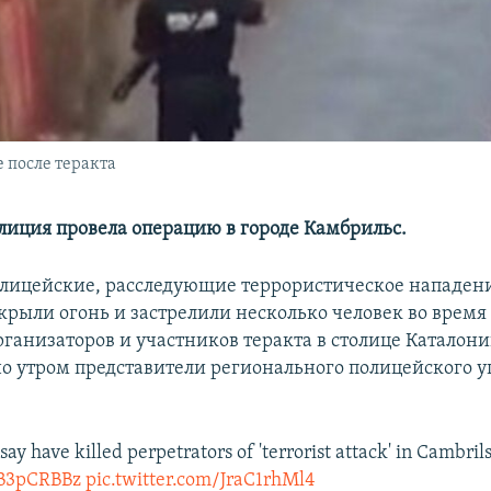
 после теракта
лиция провела операцию в городе Камбрильс.
лицейские, расследующие террористическое нападени
ткрыли огонь и застрелили несколько человек во время
ганизаторов и участников теракта в столице Каталон
но утром представители регионального полицейского 
say have killed perpetrators of 'terrorist attack' in Cambril
3tB3pCRBBz
pic.twitter.com/JraC1rhMl4