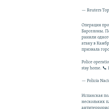
— Reuters To
Операция про
Барселоны. П
ранили одног
атаку в Камб
призвала гор
Police operati
stay home. 📞 
— Policía Naci
Испанская по
нескольких п
антитеррорис