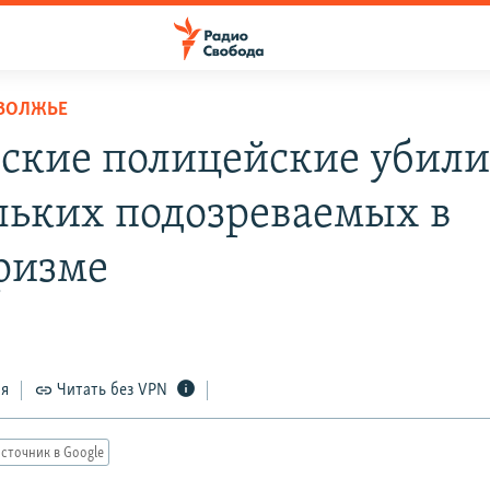
ОВОЛЖЬЕ
ские полицейские убил
льких подозреваемых в
ризме
ся
Читать без VPN
сточник в Google