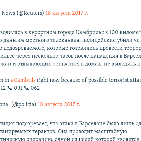
p News (@Reuters)
18 августа 2017 г.
водилась в курортном городе Камбрильс в 100 километ
о данным местного телеканала, полицейские убили че
о подозреваемого, которые готовились провести терр
рильсе через несколько часов после нападения в Барсе
ожан и отдыхающих оставаться в домах, не выходить н
on in
#Cambrils
right now because of possible terrorist attac
112 📞 091 📞 062
onal (@policia)
18 августа 2017 г.
лиция подозревает, что атака в Барселоне была лишь о
ланируемых терактов. Она проводит масштабную
тическую операцию, одной из целей которой является 