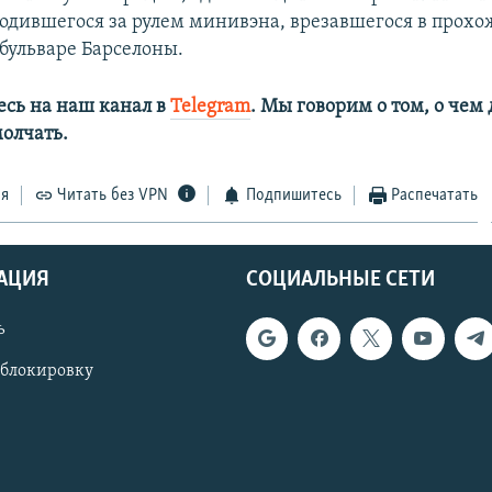
ходившегося за рулем минивэна, врезавшегося в прохо
бульваре Барселоны.
сь на наш канал в
Telegram
. Мы говорим о том, о чем
олчать.
ся
Читать без VPN
Подпишитесь
Распечатать
АЦИЯ
СОЦИАЛЬНЫЕ СЕТИ
ь
 блокировку