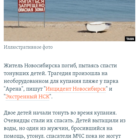
РАСПИСАНИЕ ВЕЩАНИЯ
ПОДПИШИТЕСЬ НА РАССЫЛКУ
СОЦИАЛЬНЫЕ СЕТИ
Иллюстративное фото
Житель Новосибирска погиб, пытаясь спасти
тонувших детей. Трагедия произошла на
Все сайты РСЕ/РС
необорудованном для купания пляже у парка
"Арена", пишут "
Инцидент Новосибирск
" и
"
Экстренный НСК
".
Двое детей начали тонуть во время купания.
Очевидцы стали их спасать. Детей вытащили из
воды, но один из мужчин, бросившийся на
помощь, утонул. спасатели МЧС пока не могут