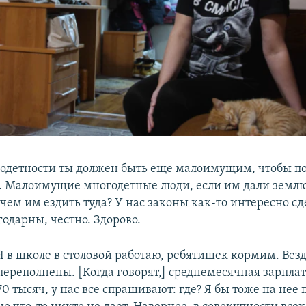
детности ты должен быть еще малоимущим, чтобы п
. Малоимущие многодетные люди, если им дали землю
 чем им ездить туда? У нас законы как-то интересно с
годарны, честно. Здорово.
Я в школе в столовой работаю, ребятишек кормим. Вез
переполнены. [Когда говорят,] среднемесячная зарпла
70 тысяч, у нас все спрашивают: где? Я бы тоже на нее 