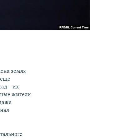
ена земля
 еще
ад – их
тные жители
 даже
знал
тального