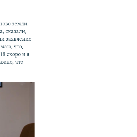
аново земли.
, сказали,
ши заявление
маю, что,
18 скоро и я
ажно, что