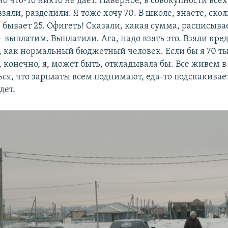
но что-то никто не дает. Наверное, в совокупности всех
взяли, разделили. Я тоже хочу 70. В школе, знаете, ско
 бывает 25. Офигеть! Сказали, какая сумма, расписывае
– выплатим. Выплатили. Ага, надо взять это. Взяли кре
 как нормальный бюджетный человек. Если бы я 70 т
 конечно, я, может быть, откладывала бы. Все живем в
ся, что зарплаты всем поднимают, еда-то подскакивает
дет.