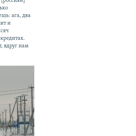
 [россиян]
лько
шь: ага, два
дит и
ысяч
 кредитах.
, вдруг нам