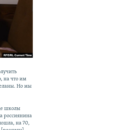
олучить
, на что им
деланы. Но мы
де школы
та россиянина
пошла, на 70,