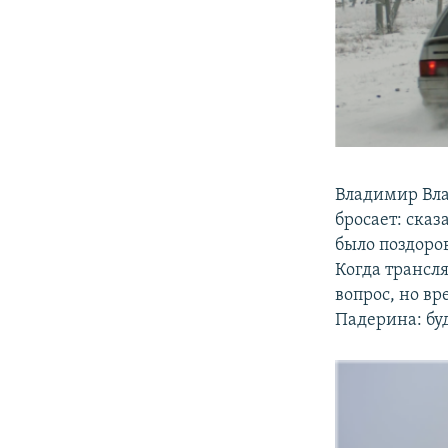
Владимир Вла
бросает: сказ
было поздоров
Когда трансл
вопрос, но вр
Падерина: буд