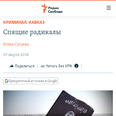
Ссылки
для
упрощенного
КРИМИНАЛ. КАВКАЗ
ПРОГРАММЫ
доступа
Спящие радикалы
ПОДКАСТЫ
Вернуться
к
Юлия Сугуева
АВТОРСКИЕ ПРОЕКТЫ
основному
07 марта 2018
ЦИТАТЫ СВОБОДЫ
содержанию
Вернутся
МНЕНИЯ
Поделиться
Читать без VPN
к
КУЛЬТУРА
главной
Приоритетный источник в Google
навигации
IDEL.РЕАЛИИ
Вернутся
КАВКАЗ.РЕАЛИИ
к
СЕВЕР.РЕАЛИИ
поиску
СИБИРЬ.РЕАЛИИ