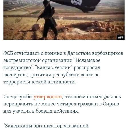
РАСПИСАНИЕ ВЕЩАНИЯ
ПОДПИШИТЕСЬ НА РАССЫЛКУ
СОЦИАЛЬНЫЕ СЕТИ
ФСБ отчиталась о поимке в Дагестане вербовщиков
экстремистской организации "Исламское
государство". "Кавказ.Реалии" расспросил
Все сайты РСЕ/РС
экспертов, грозит ли республике всплеск
террористической активности.
Спецслужбы
утверждают
, что пойманным удалось
переправить не менее четырех граждан в Сирию
для участия в боевых действиях.
"Задержаны организатор указанной