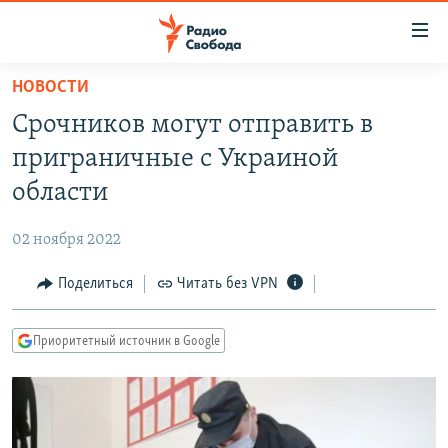
Ссылки
для
упрощенного
НОВОСТИ
ПРОГРАММЫ
доступа
Срочников могут отправить в
ПОДКАСТЫ
Вернуться
приграничные с Украиной
к
АВТОРСКИЕ ПРОЕКТЫ
области
основному
ЦИТАТЫ СВОБОДЫ
содержанию
02 ноября 2022
Вернутся
МНЕНИЯ
к
Поделиться
Читать без VPN
КУЛЬТУРА
главной
навигации
IDEL.РЕАЛИИ
Приоритетный источник в Google
Вернутся
КАВКАЗ.РЕАЛИИ
к
СЕВЕР.РЕАЛИИ
поиску
СИБИРЬ.РЕАЛИИ