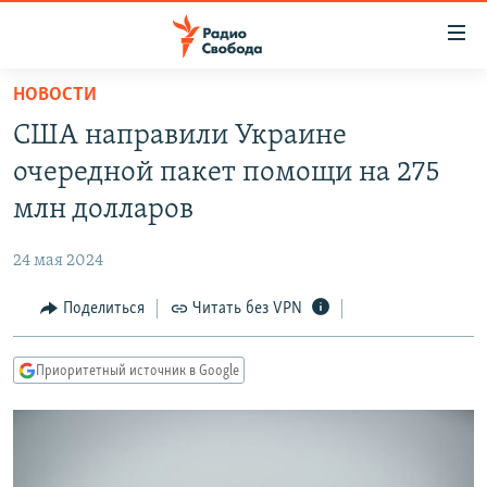
Ссылки
для
упрощенного
НОВОСТИ
ПРОГРАММЫ
доступа
США направили Украине
ПОДКАСТЫ
Вернуться
очередной пакет помощи на 275
к
АВТОРСКИЕ ПРОЕКТЫ
млн долларов
основному
ЦИТАТЫ СВОБОДЫ
содержанию
24 мая 2024
Вернутся
МНЕНИЯ
к
Поделиться
Читать без VPN
КУЛЬТУРА
главной
навигации
IDEL.РЕАЛИИ
Приоритетный источник в Google
Вернутся
КАВКАЗ.РЕАЛИИ
к
СЕВЕР.РЕАЛИИ
поиску
СИБИРЬ.РЕАЛИИ