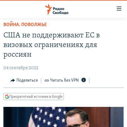
Ссылки
для
упрощенного
ВОЙНА. ПОВОЛЖЬЕ
ПРОГРАММЫ
доступа
США не поддерживают ЕС в
ПОДКАСТЫ
Вернуться
визовых ограничениях для
к
АВТОРСКИЕ ПРОЕКТЫ
россиян
основному
ЦИТАТЫ СВОБОДЫ
содержанию
04 сентября 2022
Вернутся
МНЕНИЯ
к
Поделиться
Читать без VPN
КУЛЬТУРА
главной
навигации
IDEL.РЕАЛИИ
Приоритетный источник в Google
Вернутся
КАВКАЗ.РЕАЛИИ
к
СЕВЕР.РЕАЛИИ
поиску
СИБИРЬ.РЕАЛИИ