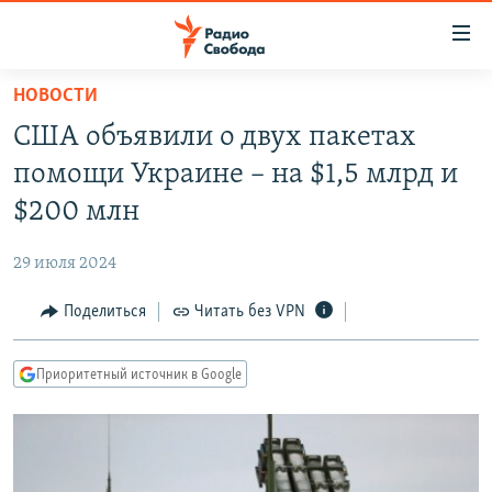
Ссылки
для
упрощенного
НОВОСТИ
ПРОГРАММЫ
доступа
США объявили о двух пакетах
ПОДКАСТЫ
Вернуться
помощи Украине – на $1,5 млрд и
к
АВТОРСКИЕ ПРОЕКТЫ
$200 млн
основному
ЦИТАТЫ СВОБОДЫ
содержанию
29 июля 2024
Вернутся
МНЕНИЯ
к
Поделиться
Читать без VPN
КУЛЬТУРА
главной
навигации
IDEL.РЕАЛИИ
Приоритетный источник в Google
Вернутся
КАВКАЗ.РЕАЛИИ
к
СЕВЕР.РЕАЛИИ
поиску
СИБИРЬ.РЕАЛИИ