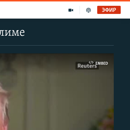
ЭФИР
алиме
EMBED