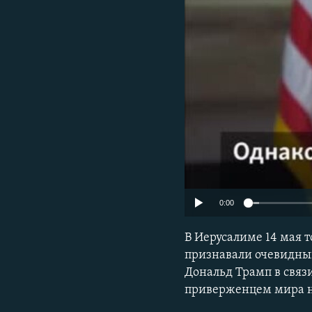
РАСПИСАНИЕ ВЕЩАНИЯ
ПОДПИШИТЕСЬ НА РАССЫЛКУ
0:00
В Иерусалиме 14 мая 
признавали очевидный
Дональд Трамп в связи
приверженцем мира н