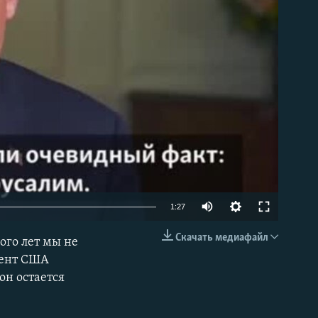
able
1:27
Скачать медиафайл
ого лет мы не
EMBED
дент США
он остается