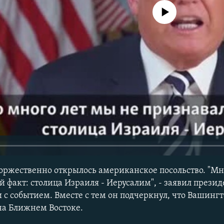
No media source currently avail
торжественно открылось американское посольство. "Мн
 факт: столица Израиля - Иерусалим", - заявил прези
 с событием. Вместе с тем он подчеркнул, что Вашингт
а Ближнем Востоке.