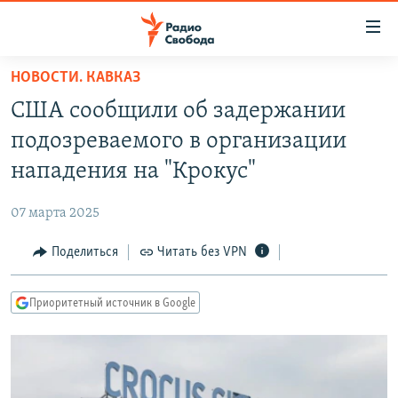
Ссылки
для
упрощенного
НОВОСТИ. КАВКАЗ
ПРОГРАММЫ
доступа
США сообщили об задержании
ПОДКАСТЫ
Вернуться
подозреваемого в организации
к
АВТОРСКИЕ ПРОЕКТЫ
нападения на "Крокус"
основному
ЦИТАТЫ СВОБОДЫ
содержанию
07 марта 2025
Вернутся
МНЕНИЯ
к
Поделиться
Читать без VPN
КУЛЬТУРА
главной
навигации
IDEL.РЕАЛИИ
Приоритетный источник в Google
Вернутся
КАВКАЗ.РЕАЛИИ
к
СЕВЕР.РЕАЛИИ
поиску
СИБИРЬ.РЕАЛИИ