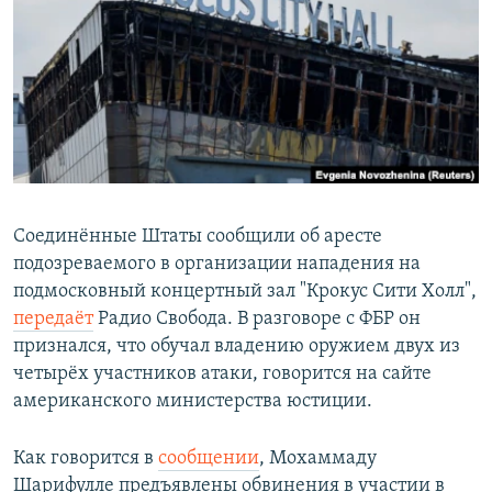
РАСПИСАНИЕ ВЕЩАНИЯ
ПОДПИШИТЕСЬ НА РАССЫЛКУ
СОЦИАЛЬНЫЕ СЕТИ
Соединённые Штаты сообщили об аресте
подозреваемого в организации нападения на
Все сайты РСЕ/РС
подмосковный концертный зал "Крокус Сити Холл",
передаёт
Радио Свобода. В разговоре с ФБР он
признался, что обучал владению оружием двух из
четырёх участников атаки, говорится на сайте
американского министерства юстиции.
Как говорится в
сообщении
, Мохаммаду
Шарифулле предъявлены обвинения в участии в