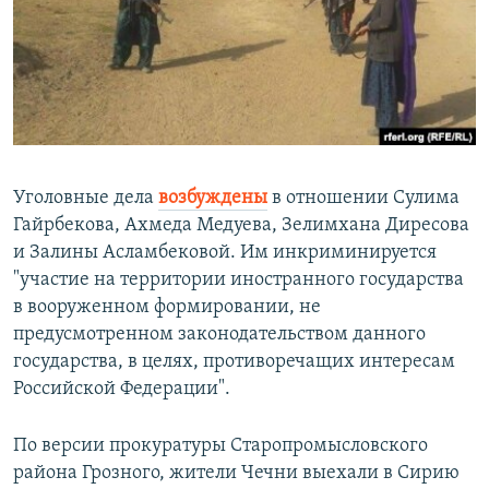
РАСПИСАНИЕ ВЕЩАНИЯ
ПОДПИШИТЕСЬ НА РАССЫЛКУ
СОЦИАЛЬНЫЕ СЕТИ
Уголовные дела
возбуждены
в отношении Сулима
Гайрбекова, Ахмеда Медуева, Зелимхана Диресова
и Залины Асламбековой. Им инкриминируется
Все сайты РСЕ/РС
"участие на территории иностранного государства
в вооруженном формировании, не
предусмотренном законодательством данного
государства, в целях, противоречащих интересам
Российской Федерации".
По версии прокуратуры Старопромысловского
района Грозного, жители Чечни выехали в Сирию