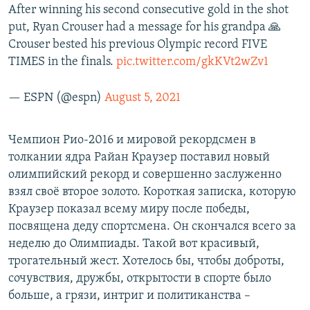
After winning his second consecutive gold in the shot
put, Ryan Crouser had a message for his grandpa 🙏
Crouser bested his previous Olympic record FIVE
TIMES in the finals.
pic.twitter.com/gkKVt2wZv1
— ESPN (@espn)
August 5, 2021
Чемпион Рио-2016 и мировой рекордсмен в
толкании ядра Райан Краузер поставил новый
олимпийский рекорд и совершенно заслуженно
взял своё второе золото. Короткая записка, которую
Краузер показал всему миру после победы,
посвящена деду спортсмена. Он скончался всего за
неделю до Олимпиады. Такой вот красивый,
трогательный жест. Хотелось бы, чтобы доброты,
сочувствия, дружбы, открытости в спорте было
больше, а грязи, интриг и политиканства –