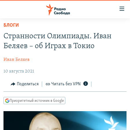
Ссылки
для
упрощенного
БЛОГИ
ПРОГРАММЫ
доступа
Странности Олимпиады. Иван
ПОДКАСТЫ
Вернуться
Беляев – об Играх в Токио
к
АВТОРСКИЕ ПРОЕКТЫ
основному
Иван Беляев
ЦИТАТЫ СВОБОДЫ
содержанию
Вернутся
10 августа 2021
МНЕНИЯ
к
КУЛЬТУРА
Поделиться
Читать без VPN
главной
навигации
IDEL.РЕАЛИИ
Вернутся
Приоритетный источник в Google
КАВКАЗ.РЕАЛИИ
к
СЕВЕР.РЕАЛИИ
поиску
СИБИРЬ.РЕАЛИИ