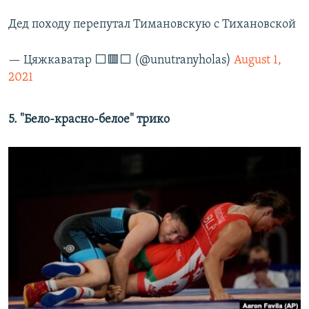
Дед походу перепутал Тимановскую с Тихановской
— Цяжкаватар ⬜️🟥⬜️ (@unutranyholas)
August 1,
2021
5. "Бело-красно-белое" трико