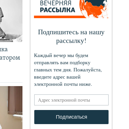
чка
ратором