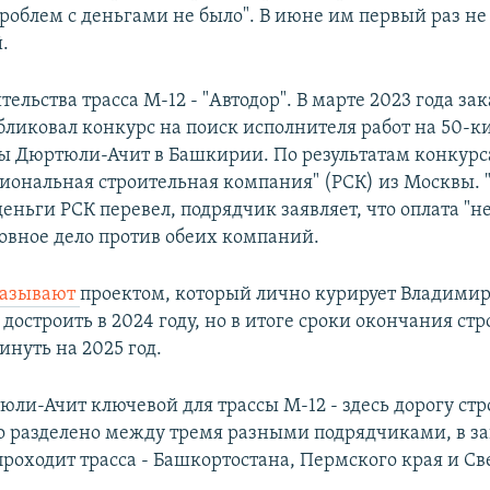
проблем с деньгами не было". В июне им первый раз не
.
тельства трасса М-12 - "Автодор". В марте 2023 года за
убликовал конкурс на поиск исполнителя работ на 50-
сы Дюртюли-Ачит в Башкирии. По результатам конкурс
гиональная строительная компания" (РСК) из Москвы. 
деньги РСК перевел, подрядчик заявляет, что оплата "н
овное дело против обеих компаний.
азывают
проектом, который лично курирует Владимир
остроить в 2024 году, но в итоге сроки окончания стр
инуть на 2025 год.
ли-Ачит ключевой для трассы М-12 - здесь дорогу стро
о разделено между тремя разными подрядчиками, в за
проходит трасса - Башкортостана, Пермского края и С