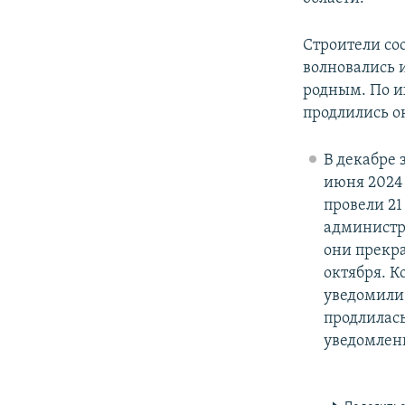
Строители со
волновались 
родным. По и
продлились о
В декабре 
июня 2024
провели 21
администра
они прекра
октября. К
уведомили 
продлилась
уведомлен