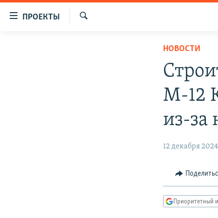
Ссылки
ПРОЕКТЫ
для
Искать
упрощенного
ПРОГРАММЫ
НОВОСТИ
доступа
ПОДКАСТЫ
Строи
Вернуться
АВТОРСКИЕ ПРОЕКТЫ
к
М-12 
основному
ЦИТАТЫ СВОБОДЫ
содержанию
МНЕНИЯ
из-за
Вернутся
КУЛЬТУРА
к
главной
12 декабря 202
IDEL.РЕАЛИИ
навигации
КАВКАЗ.РЕАЛИИ
Вернутся
Поделить
к
СЕВЕР.РЕАЛИИ
поиску
СИБИРЬ.РЕАЛИИ
Приоритетный и