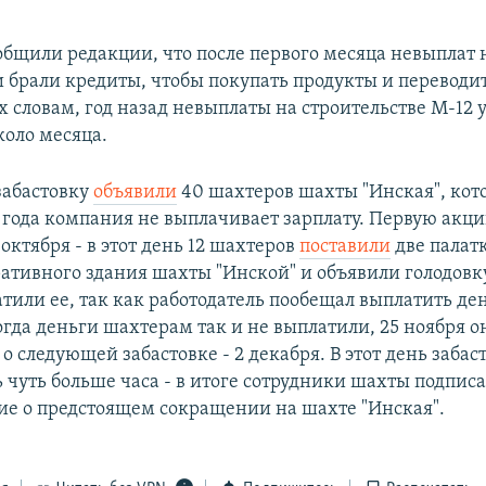
общили редакции, что после первого месяца невыплат 
и брали кредиты, чтобы покупать продукты и переводи
х словам, год назад невыплаты на строительстве М-12
коло месяца.
забастовку
объявили
40 шахтеров шахты "Инская", кот
 года компания не выплачивает зарплату. Первую акц
 октября - в этот день 12 шахтеров
поставили
две палатк
тивного здания шахты "Инской" и объявили голодовк
тили ее, так как работодатель пообещал выплатить ден
огда деньги шахтерам так и не выплатили, 25 ноября о
о следующей забастовке - 2 декабря. В этот день забас
 чуть больше часа - в итоге сотрудники шахты подпис
ие о предстоящем сокращении на шахте "Инская".