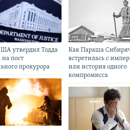
США утвердил Тодда
Как Параша Сибиря
 на пост
встретилась с импе
льного прокурора
или история одного
компромисса