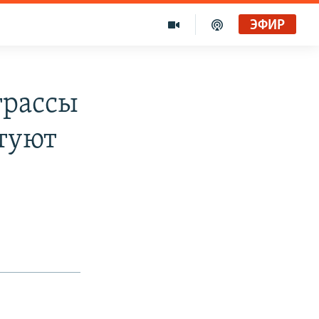
ЭФИР
трассы
туют