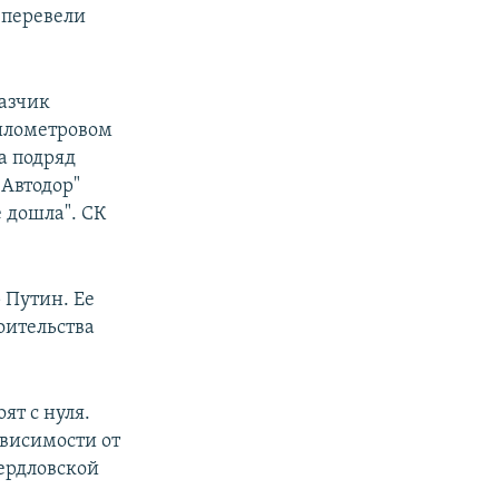
 перевели
казчик
километровом
а подряд
"Автодор"
е дошла". СК
 Путин. Ее
оительства
ят с нуля.
висимости от
вердловской