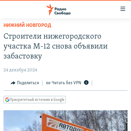
Ссылки
для
упрощенного
НИЖНИЙ НОВГОРОД
ПРОГРАММЫ
доступа
Строители нижегородского
ПОДКАСТЫ
Вернуться
участка М-12 снова объявили
к
АВТОРСКИЕ ПРОЕКТЫ
забастовку
основному
ЦИТАТЫ СВОБОДЫ
содержанию
24 декабря 2024
Вернутся
МНЕНИЯ
к
Поделиться
Читать без VPN
КУЛЬТУРА
главной
навигации
IDEL.РЕАЛИИ
Приоритетный источник в Google
Вернутся
КАВКАЗ.РЕАЛИИ
к
СЕВЕР.РЕАЛИИ
поиску
СИБИРЬ.РЕАЛИИ