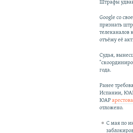
Штрафы удваи
Google со св
признать штр
телеканалов 
отъёму её акт
Судья, вынес
"скоординиро
года.
Ранее требова
Испании, ЮАР,
ЮАР
арестов
отложено.
С мая по и
заблокиров