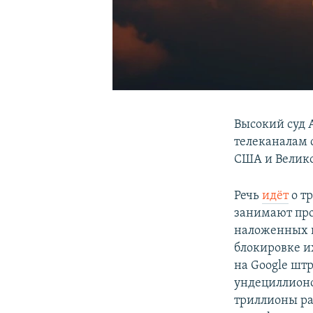
Высокий суд 
телеканалам 
США и Велик
Речь
идёт
о тр
занимают про
наложенных н
блокировке и
на Google шт
ундециллионо
триллионы ра