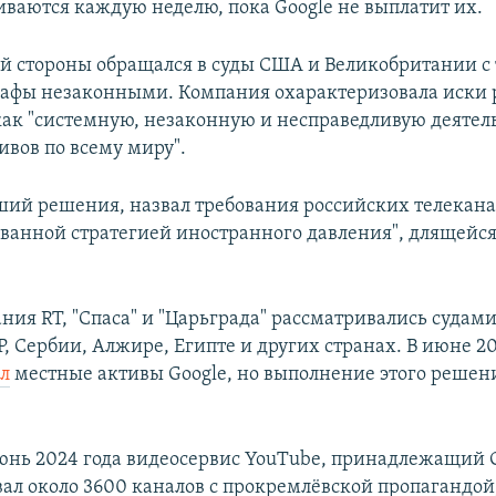
ваются каждую неделю, пока Google не выплатит их.
оей стороны обращался в суды США и Великобритании с
афы незаконными. Компания охарактеризовала иски 
как "системную, незаконную и несправедливую деятел
ивов по всему миру".
ший решения, назвал требования российских телекана
ванной стратегией иностранного давления", длящейся
ния RT, "Спаса" и "Царьграда" рассматривались судами
 Сербии, Алжире, Египте и других странах. В июне 202
ал
местные активы Google, но выполнение этого решен
юнь 2024 года видеосервис YouТube, принадлежащий G
ал около 3600 каналов с прокремлёвской пропагандой,