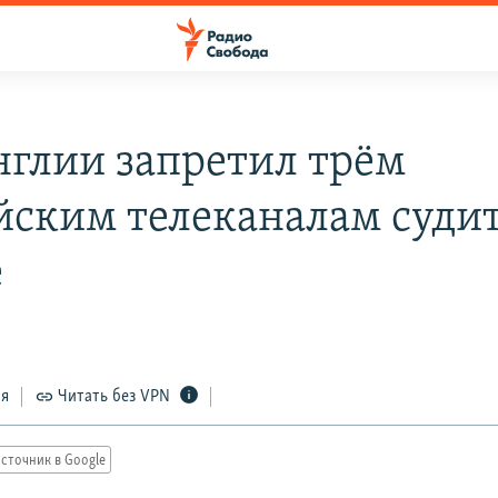
нглии запретил трём
йским телеканалам судит
e
ся
Читать без VPN
сточник в Google