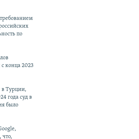
 требованием
российских
ьность по
лов
 с конца 2023
 в Турции,
4 года суд в
ия было
oogle,
 что,