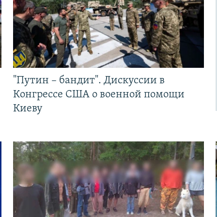
"Путин – бандит". Дискуссии в
Конгрессе США о военной помощи
Киеву