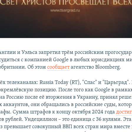
Англии и Уэльса запретил трём российским прогосуда
судиться с компанией Google в любых юрисдикциях м
обритании. Об этом
сообщает
агентство Bloomberg.
ёх телеканалах: Russia Today (RT), "Спас" и "Царьград".
кремлёвскую позицию. После того как Google в рамка
а Россию после её вторжения в Украину, принял реше
х аккаунтов, они обращались в российские суды, кот
рафы. Сумма штрафов к концу октября 2024 года
достиг
в рублей. Ундециллион – это единица с 36 нулями. Эта
з превышает совокупный ВВП всех стран мира вместе 