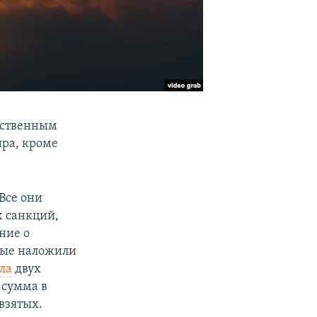
рственным
ира, кроме
 Все они
х санкций,
ние о
орые наложили
ла
двух
 сумма в
взятых.