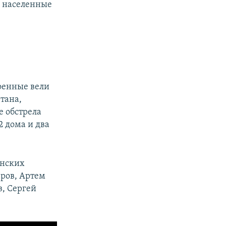
и населенные
военные вели
тана,
е обстрела
2 дома и два
инских
ров, Артем
, Сергей