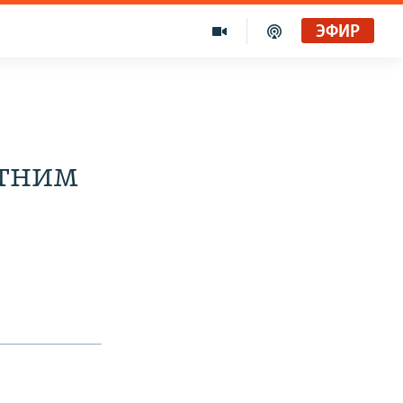
ЭФИР
етним