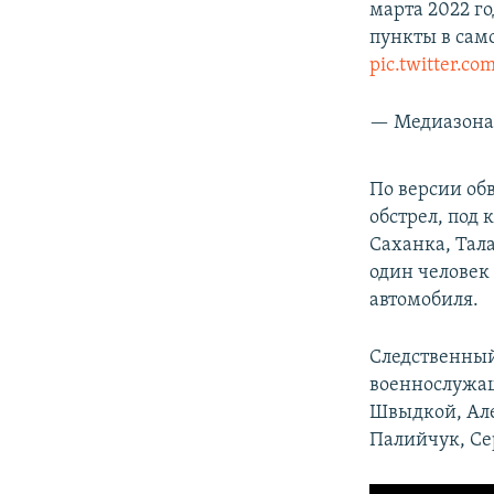
марта 2022 г
пункты в сам
pic.twitter.c
— Медиазона
По версии об
обстрел, под
Саханка, Тал
один человек
автомобиля.
Следственный
военнослужащ
Швыдкой, Але
Палийчук, Се