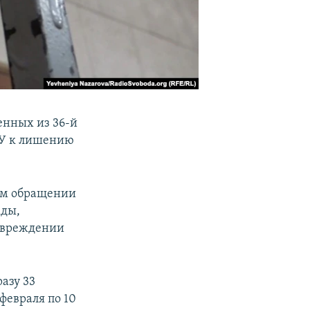
енных из 36-й
СУ к лишению
ом обращении
жды,
повреждении
азу 33
февраля по 10