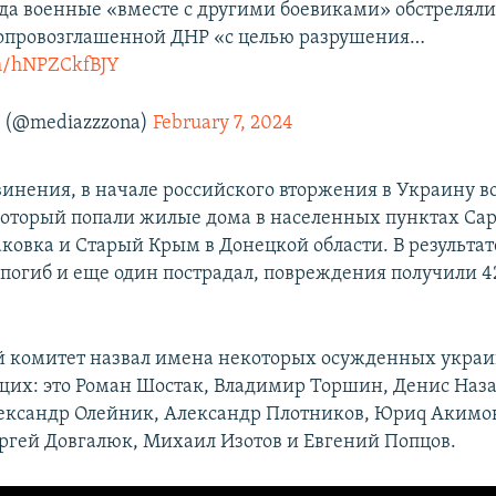
ода военные «вместе с другими боевиками» обстрелял
опровозглашенной ДНР «с целью разрушения…
om/hNPZCkfBJY
 (@mediazzzona)
February 7, 2024
винения, в начале российского вторжения в Украину 
 который попали жилые дома в населенных пунктах Сар
аковка и Старый Крым в Донецкой области. В результат
 погиб и еще один пострадал, повреждения получили 4
 комитет назвал имена некоторых осужденных укра
их: это Роман Шостак, Владимир Торшин, Денис Наза
ксандр Олейник, Александр Плотников, Юриq Акимов
ргей Довгалюк, Михаил Изотов и Евгений Попцов.