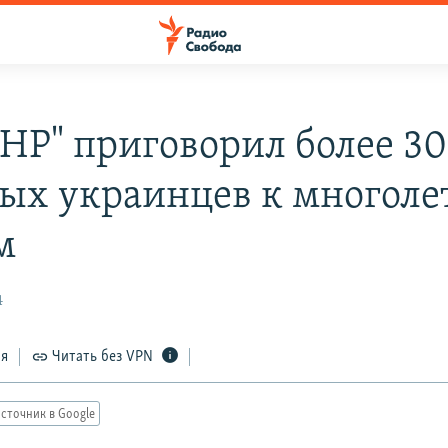
ДНР" приговорил более 30
ых украинцев к многол
м
4
ся
Читать без VPN
сточник в Google