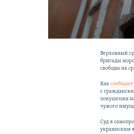
Верховный су
бригады морс
свободы на ср
Как
сообщает
с граждански
покушении на
чужого имуще
Суд в самопро
украинским в