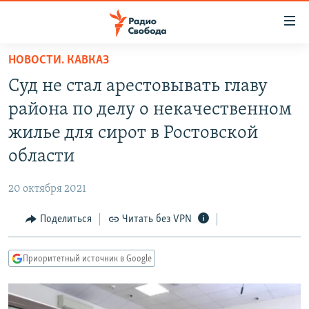
Ссылки
для
упрощенного
НОВОСТИ. КАВКАЗ
ПРОГРАММЫ
доступа
Суд не стал арестовывать главу
ПОДКАСТЫ
Вернуться
района по делу о некачественном
к
АВТОРСКИЕ ПРОЕКТЫ
жилье для сирот в Ростовской
основному
ЦИТАТЫ СВОБОДЫ
содержанию
области
Вернутся
МНЕНИЯ
к
20 октября 2021
КУЛЬТУРА
главной
Поделиться
Читать без VPN
навигации
IDEL.РЕАЛИИ
Вернутся
КАВКАЗ.РЕАЛИИ
к
Приоритетный источник в Google
СЕВЕР.РЕАЛИИ
поиску
СИБИРЬ.РЕАЛИИ