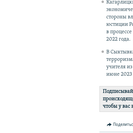
Кагарлицк
экономиче
стороны вл
юстиции Ро
в процессе
2022 года.
В Сыктывка
терроризма
учителя и
июне 2023
Подписывай
происходяще
чтобы у вас
Поделить