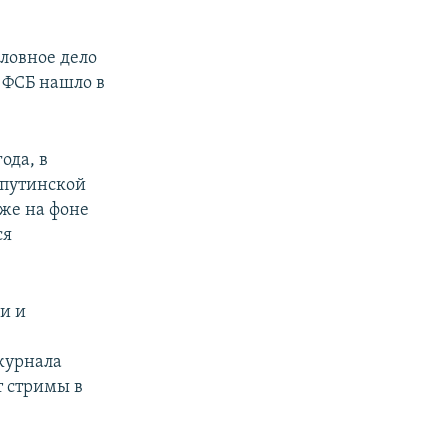
оловное дело
 ФСБ нашло в
ода, в
 путинской
аже на фоне
ся
и и
журнала
т стримы в