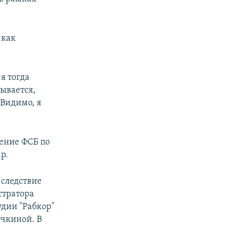
 как
я тогда
зывается,
 Видимо, я
ение ФСБ по
р.
 следствие
стратора
удии "Рабкор"
Очкиной. В