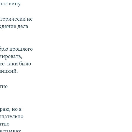
нал вину.
егорически не
ждение дела
ябрю прошлого
нировать,
все-таки было
рлицкий.
тно
раю, но я
 тщательно
атно
в рамках