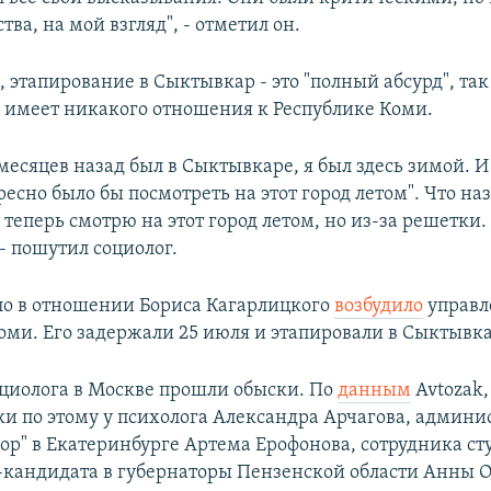
тва, на мой взгляд", - отметил он.
, этапирование в Сыктывкар - это "полный абсурд", так
 имеет никакого отношения к Республике Коми.
месяцев назад был в Сыктывкаре, я был здесь зимой. И 
ресно было бы посмотреть на этот город летом". Что на
 теперь смотрю на этот город летом, но из-за решетки.
- пошутил социолог.
ло в отношении Бориса Кагарлицкого
возбудило
управл
оми. Его задержали 25 июля и этапировали в Сыктывка
оциолога в Москве прошли обыски. По
данным
Avtozak,
ки по этому у психолога Александра Арчагова, админи
ор" в Екатеринбурге Артема Ерофонова, сотрудника ст
с-кандидата в губернаторы Пензенской области Анны 