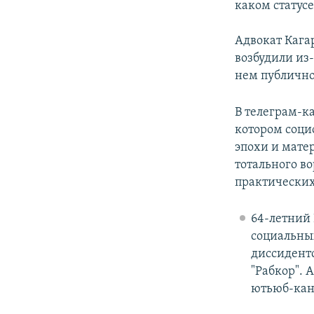
каком статусе
Адвокат Кага
возбудили из
нем публично
В телеграм-к
котором соци
эпохи и мате
тотального в
практических
64-летний 
социальны
диссидент
"Рабкор". 
ютьюб-кан