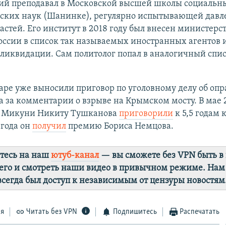
ий преподавал в Московской высшей школы социальн
ских наук (Шанинке), регулярно испытывающей давл
астей. Его институт в 2018 году был внесен министерс
ссии в список так называемых иностранных агентов 
 ликвидации. Сам политолог попал в аналогичный спи
ре уже выносили приговор по уголовному делу об оп
 за комментарии о взрыве на Крымском мосту. В мае 
з Микуни Никиту Тушканова
приговорили
к 5,5 годам 
 года он
получил
премию Бориса Немцова.
тесь на наш
ютуб-канал
— вы сможете без VPN быть в
го и смотреть наши видео в привычном режиме. Нам
 всегда был доступ к независимым от цензуры новостям
ся
Читать без VPN
Подпишитесь
Распечатать