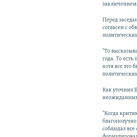
заключением 
Перед заседа
согласен с о
политически
"То высказыв
года. То есть
хотя все это 
политическим.
Как уточнил 
неожиданным
"Когда крити
благополучно 
соблюдал все
формулировал