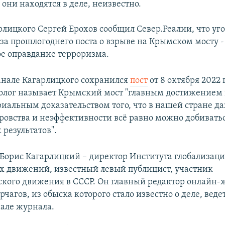
 они находятся в деле, неизвестно.
рлицкого Сергей Ерохов сообщил Север.Реалии, что уг
-за прошлогоднего поста о взрыве на Крымском мосту -
е оправдание терроризма.
анале Кагарлицкого сохранился
пост
от 8 октября 2022 г
олог называет Крымский мост "главным достижением
риальным доказательством того, что в нашей стране д
оровства и неэффективности всё равно можно добивать
 результатов".
Борис Кагарлицкий – директор Института глобализаци
х движений, известный левый публицист, участник
ского движения в СССР. Он главный редактор онлайн-
Арчагов, из обыска которого стало известно о деле, веде
але журнала.