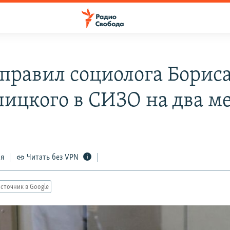
тправил социолога Борис
лицкого в СИЗО на два м
ся
Читать без VPN
сточник в Google