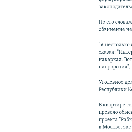
законодательс
По его словам
обвинение не
"Я несколько 
сказал: "Инте
накаркал. Вот
напророчил", 
Уголовное де
Республики К
В квартире с
провело обыс
проекта "Рабк
в Москве, эк