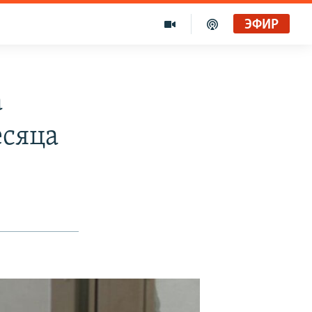
ЭФИР
а
есяца