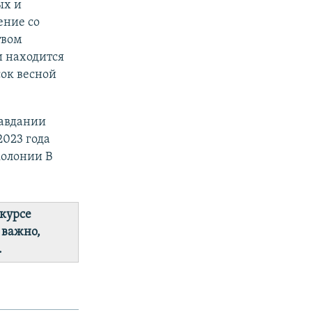
ых и
ение со
твом
и находится
сок весной
равдании
2023 года
колонии В
 курсе
 важно,
.