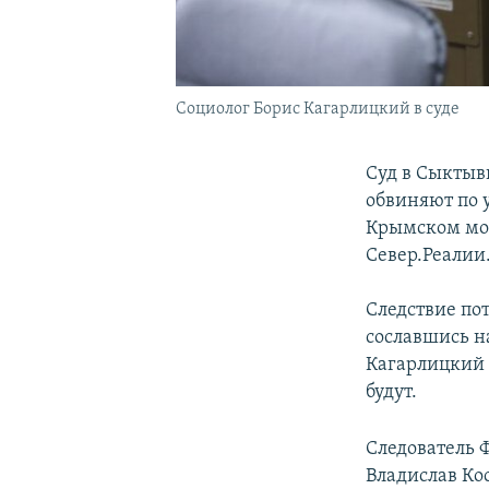
Социолог Борис Кагарлицкий в суде
Суд в Сыктывк
обвиняют по 
Крымском мос
Север.Реалии
Следствие по
сославшись н
Кагарлицкий 
будут.
Следователь Ф
Владислав Ко