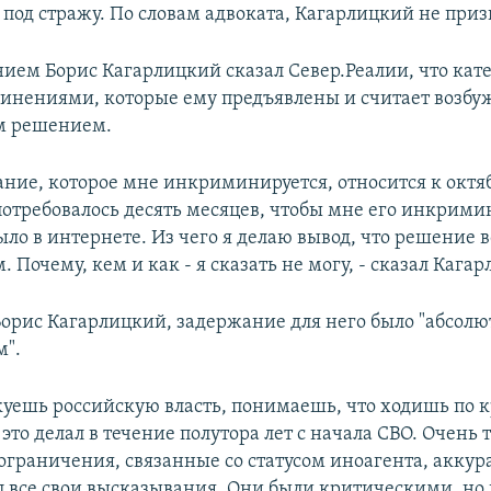
под стражу. По словам адвоката, Кагарлицкий не приз
нием Борис Кагарлицкий сказал Север.Реалии, что кат
бвинениями, которые ему предъявлены и считает возбу
м решением.
ание, которое мне инкриминируется, относится к окт
 потребовалось десять месяцев, чтобы мне его инкрими
было в интернете. Из чего я делаю вывод, что решение 
 Почему, кем и как - я сказать не могу, - сказал Кага
Борис Кагарлицкий, задержание для него было "абсолю
".
куешь российскую власть, понимаешь, что ходишь по к
это делал в течение полутора лет с начала СВО. Очень
 ограничения, связанные со статусом иноагента, аккур
 все свои высказывания. Они были критическими, но 