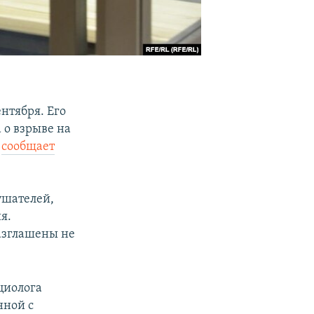
нтября. Его
 о взрыве на
м
сообщает
ушателей,
я.
разглашены не
циолога
нной с