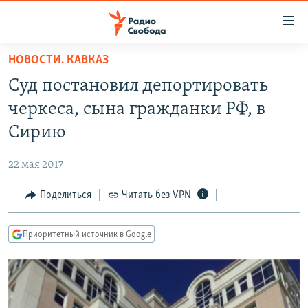
Ссылки
для
упрощенного
НОВОСТИ. КАВКАЗ
ПРОГРАММЫ
доступа
Суд постановил депортировать
ПОДКАСТЫ
Вернуться
черкеса, сына гражданки РФ, в
к
АВТОРСКИЕ ПРОЕКТЫ
Сирию
основному
ЦИТАТЫ СВОБОДЫ
содержанию
22 мая 2017
Вернутся
МНЕНИЯ
к
Поделиться
Читать без VPN
КУЛЬТУРА
главной
навигации
IDEL.РЕАЛИИ
Приоритетный источник в Google
Вернутся
КАВКАЗ.РЕАЛИИ
к
СЕВЕР.РЕАЛИИ
поиску
СИБИРЬ.РЕАЛИИ