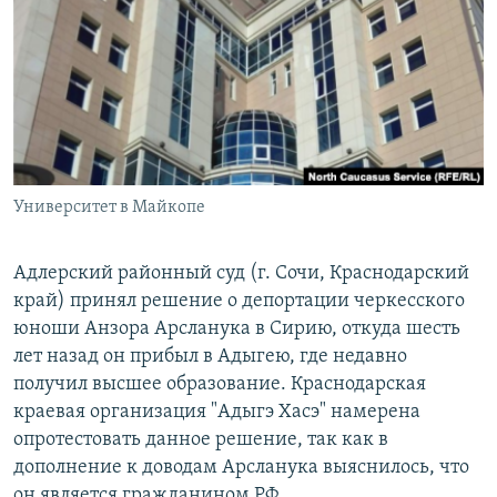
РАСПИСАНИЕ ВЕЩАНИЯ
ПОДПИШИТЕСЬ НА РАССЫЛКУ
СОЦИАЛЬНЫЕ СЕТИ
Университет в Майкопе
Все сайты РСЕ/РС
Адлерский районный суд (г. Сочи, Краснодарский
край) принял решение о депортации черкесского
юноши Анзора Арсланука в Сирию, откуда шесть
лет назад он прибыл в Адыгею, где недавно
получил высшее образование. Краснодарская
краевая организация "Адыгэ Хасэ" намерена
опротестовать данное решение, так как в
дополнение к доводам Арсланука выяснилось, что
он является гражданином РФ.