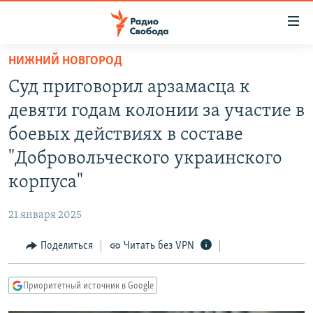
Ссылки
для
упрощенного
НИЖНИЙ НОВГОРОД
ПРОГРАММЫ
доступа
Суд приговорил арзамасца к
ПОДКАСТЫ
Вернуться
девяти годам колонии за участие в
к
АВТОРСКИЕ ПРОЕКТЫ
боевых действиях в составе
основному
ЦИТАТЫ СВОБОДЫ
содержанию
"Добровольческого украинского
Вернутся
МНЕНИЯ
корпуса"
к
КУЛЬТУРА
главной
21 января 2025
навигации
IDEL.РЕАЛИИ
Вернутся
Поделиться
Читать без VPN
КАВКАЗ.РЕАЛИИ
к
СЕВЕР.РЕАЛИИ
поиску
Приоритетный источник в Google
СИБИРЬ.РЕАЛИИ