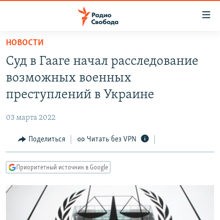
Ссылки
для
упрощенного
НОВОСТИ
ПРОГРАММЫ
доступа
Суд в Гааге начал расследование
ПОДКАСТЫ
Вернуться
возможных военных
к
АВТОРСКИЕ ПРОЕКТЫ
преступлений в Украине
основному
ЦИТАТЫ СВОБОДЫ
содержанию
03 марта 2022
Вернутся
МНЕНИЯ
к
Поделиться
Читать без VPN
КУЛЬТУРА
главной
навигации
IDEL.РЕАЛИИ
Приоритетный источник в Google
Вернутся
КАВКАЗ.РЕАЛИИ
к
СЕВЕР.РЕАЛИИ
поиску
СИБИРЬ.РЕАЛИИ