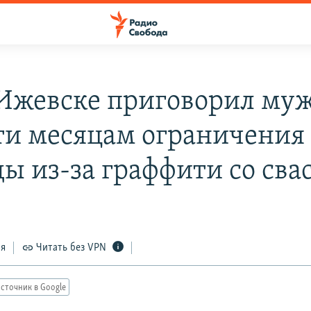
 Ижевске приговорил му
ти месяцам ограничения
ды из-за граффити со сва
ся
Читать без VPN
сточник в Google