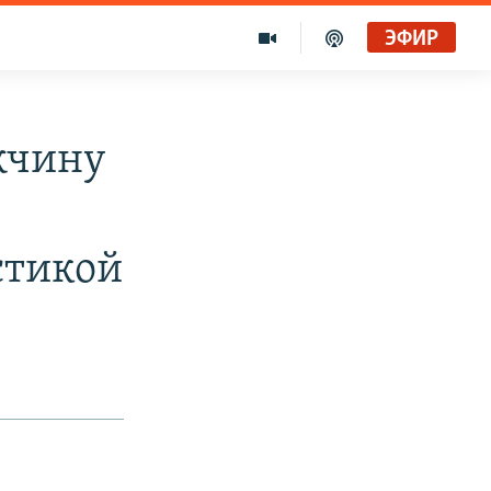
ЭФИР
жчину
стикой