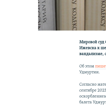
Мировой суд 
Ижевска к ше
вандализме, с
Об этом
пише
Удмуртии.
Согласно мат
сентябре 2023
оскорблением
балета Удмур