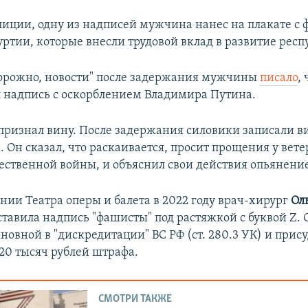
лиции, одну из надписей мужчина нанес на плакате с
ртии, которые внесли трудовой вклад в развитие респ
орожно, новости" после задержания мужчины
писало
,
л надпись с оскорблением Владимира Путина.
ризнал вину. После задержания силовики записали ви
 Он сказал, что раскаивается, просит прощения у вет
ественной войны, и объяснил свои действия опьянени
нии Театра оперы и балета в 2022 году врач-хирург
Оль
ставила надпись "фашисты" под растяжкой с буквой Z. 
новной в "дискредитации" ВС РФ (ст. 280.3 УК) и прис
120 тысяч рублей штрафа.
СМОТРИ ТАКЖЕ